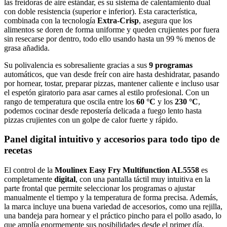
las freidoras de aire estándar, es su sistema de calentamiento dual
con doble resistencia (superior e inferior). Esta característica,
combinada con la tecnología
Extra-Crisp
, asegura que los
alimentos se doren de forma uniforme y queden crujientes por fuera
sin resecarse por dentro, todo ello usando hasta un 99 % menos de
grasa añadida.
Su polivalencia es sobresaliente gracias a sus
9 programas
automáticos, que van desde freír con aire hasta deshidratar, pasando
por hornear, tostar, preparar pizzas, mantener caliente e incluso usar
el espetón giratorio para asar carnes al estilo profesional. Con un
rango de temperatura que oscila entre los
60 °C
y los
230 °C
,
podemos cocinar desde repostería delicada a fuego lento hasta
pizzas crujientes con un golpe de calor fuerte y rápido.
Panel digital intuitivo y accesorios para todo tipo de
recetas
El control de la
Moulinex Easy Fry Multifunction AL5558
es
completamente
digital
, con una pantalla táctil muy intuitiva en la
parte frontal que permite seleccionar los programas o ajustar
manualmente el tiempo y la temperatura de forma precisa. Además,
la marca incluye una buena variedad de accesorios, como una rejilla,
una bandeja para hornear y el práctico pincho para el pollo asado, lo
que amplía enormemente sus posibilidades desde el primer día.