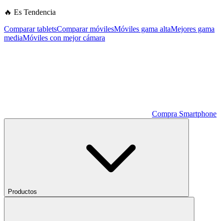
🔥 Es Tendencia
Comparar tablets
Comparar móviles
Móviles gama alta
Mejores gama
media
Móviles con mejor cámara
Compra Smartphone
Productos