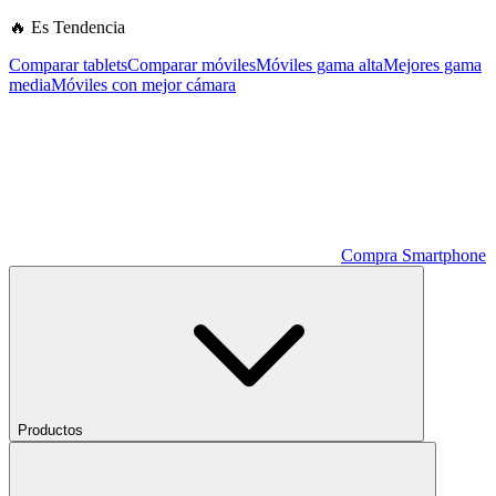
🔥 Es Tendencia
Comparar tablets
Comparar móviles
Móviles gama alta
Mejores gama
media
Móviles con mejor cámara
Compra Smartphone
Productos