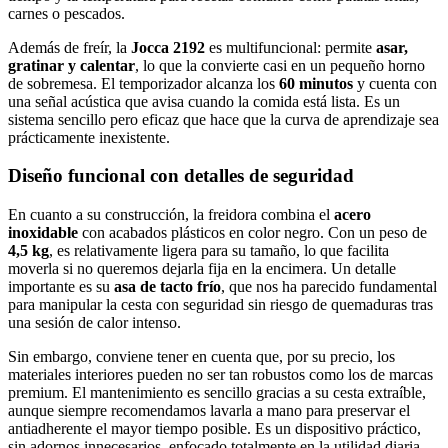
carnes o pescados.
Además de freír, la
Jocca 2192
es multifuncional: permite
asar,
gratinar y calentar
, lo que la convierte casi en un pequeño horno
de sobremesa. El temporizador alcanza los
60 minutos
y cuenta con
una señal acústica que avisa cuando la comida está lista. Es un
sistema sencillo pero eficaz que hace que la curva de aprendizaje sea
prácticamente inexistente.
Diseño funcional con detalles de seguridad
En cuanto a su construcción, la freidora combina el
acero
inoxidable
con acabados plásticos en color negro. Con un peso de
4,5 kg
, es relativamente ligera para su tamaño, lo que facilita
moverla si no queremos dejarla fija en la encimera. Un detalle
importante es su
asa de tacto frío
, que nos ha parecido fundamental
para manipular la cesta con seguridad sin riesgo de quemaduras tras
una sesión de calor intenso.
Sin embargo, conviene tener en cuenta que, por su precio, los
materiales interiores pueden no ser tan robustos como los de marcas
premium. El mantenimiento es sencillo gracias a su cesta extraíble,
aunque siempre recomendamos lavarla a mano para preservar el
antiadherente el mayor tiempo posible. Es un dispositivo práctico,
sin adornos innecesarios, enfocado totalmente en la utilidad diaria.