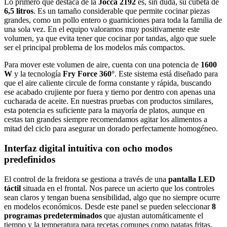
Lo primero que destaca de la
Jocca 2192
es, sin duda, su cubeta de
6,5 litros
. Es un tamaño considerable que permite cocinar piezas
grandes, como un pollo entero o guarniciones para toda la familia de
una sola vez. En el equipo valoramos muy positivamente este
volumen, ya que evita tener que cocinar por tandas, algo que suele
ser el principal problema de los modelos más compactos.
Para mover este volumen de aire, cuenta con una potencia de
1600
W
y la tecnología
Fry Force 360°
. Este sistema está diseñado para
que el aire caliente circule de forma constante y rápida, buscando
ese acabado crujiente por fuera y tierno por dentro con apenas una
cucharada de aceite. En nuestras pruebas con productos similares,
esta potencia es suficiente para la mayoría de platos, aunque en
cestas tan grandes siempre recomendamos agitar los alimentos a
mitad del ciclo para asegurar un dorado perfectamente homogéneo.
Interfaz digital intuitiva con ocho modos
predefinidos
El control de la freidora se gestiona a través de una
pantalla LED
táctil
situada en el frontal. Nos parece un acierto que los controles
sean claros y tengan buena sensibilidad, algo que no siempre ocurre
en modelos económicos. Desde este panel se pueden seleccionar
8
programas predeterminados
que ajustan automáticamente el
tiempo y la temperatura para recetas comunes como patatas fritas,