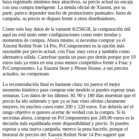
haya registrado mínimos muy atractivos, su precio actual no encaja
con una compra inteligente. La tienda oficial de Xiaomi, por su
parte, parece depender mucho de promociones puntuales: fuera de
campaña, su precio se dispara frente a otros distribuidores.
Como solo hay datos de la variante 8/256GB, la comparación útil
aquí no está tanto entre configuraciones como entre tiendas y
momentos de compra. Ahora mismo, si necesitas comprar ya el
Xiaomi Redmi Note 14 Pro, PcComponentes es la opción más
razonable por precio actual, con Fnac muy cerca y también como
alternativa sólida. Carrefour queda un paso por detrás porque por 19
euros más ya entra en una zona menos competitiva frente a Fnac y
PcComponentes. La Xiaomi Store y Phone House, a sus precios
actuales, no compensan.
La recomendación final es bastante clara: no parece el mejor
momento histórico para comprar este modelo si puedes esperar unas
semanas. Los datos de los últimos 30, 90 y 180 días muestran que el
precio ha ido subiendo y que ya se han visto ofertas claramente
mejores, en muchos casos entre 200 y 220 euros. Ese debería ser el
rango objetivo si quieres acertar de verdad con la compra. Si lo
necesitas ahora, comprar en PcComponentes por 249,90 euros es la
decisión más equilibrada entre disponibilidad y precio. Si puedes
esperar a una nueva campaña, merece la pena hacerlo, porque el
historial de precios del Xiaomi Redmi Note 14 Pro sugiere que