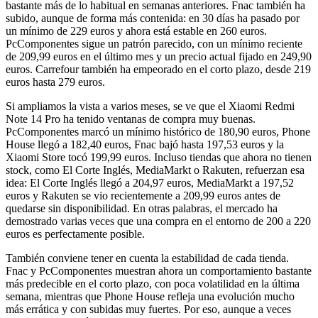
bastante más de lo habitual en semanas anteriores. Fnac también ha
subido, aunque de forma más contenida: en 30 días ha pasado por
un mínimo de 229 euros y ahora está estable en 260 euros.
PcComponentes sigue un patrón parecido, con un mínimo reciente
de 209,99 euros en el último mes y un precio actual fijado en 249,90
euros. Carrefour también ha empeorado en el corto plazo, desde 219
euros hasta 279 euros.
Si ampliamos la vista a varios meses, se ve que el Xiaomi Redmi
Note 14 Pro ha tenido ventanas de compra muy buenas.
PcComponentes marcó un mínimo histórico de 180,90 euros, Phone
House llegó a 182,40 euros, Fnac bajó hasta 197,53 euros y la
Xiaomi Store tocó 199,99 euros. Incluso tiendas que ahora no tienen
stock, como El Corte Inglés, MediaMarkt o Rakuten, refuerzan esa
idea: El Corte Inglés llegó a 204,97 euros, MediaMarkt a 197,52
euros y Rakuten se vio recientemente a 209,99 euros antes de
quedarse sin disponibilidad. En otras palabras, el mercado ha
demostrado varias veces que una compra en el entorno de 200 a 220
euros es perfectamente posible.
También conviene tener en cuenta la estabilidad de cada tienda.
Fnac y PcComponentes muestran ahora un comportamiento bastante
más predecible en el corto plazo, con poca volatilidad en la última
semana, mientras que Phone House refleja una evolución mucho
más errática y con subidas muy fuertes. Por eso, aunque a veces