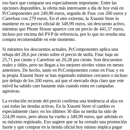
eso hace que comparar sea especialmente importante. Entre las
opciones disponibles, la oferta más interesante a día de hoy está en
PcComponentes por 249,90 euros, seguida de Fnac con 260 euros y
Carrefour con 279 euros. En el otro extremo, la Xiaomi Store lo
mantiene en su precio oficial de 349,99 euros, sin descuento activo,
mientras que Phone House aparece con un precio de 441,37 euros,
incluso por encima del PVP de referencia, por lo que no resulta una
compra recomendable en este momento.
Si miramos los descuentos actuales, PcComponentes aplica una
rebaja del 28,6 por ciento sobre el precio de tarifa, Fnac baja un
25,71 por ciento y Carrefour un 20,28 por ciento. Son descuentos
reales y útiles, pero no llegan a los mejores niveles vistos en meses
anteriores. De hecho, tanto en PcComponentes como en Fnac y en
la propia Xiaomi Store se han registrado mínimos cercanos o incluso
por debajo de los 200 euros, así que el mercado deja claro que este
móvil ha sabido caer bastante más cuando entra en campañas
agresivas.
La evolución reciente del precio confirma una tendencia al alza en
casi todas las tiendas activas. En la Xiaomi Store el cambio es
especialmente claro: en los últimos 30 días su media ha sido de
224,99 euros, pero ahora ha vuelto a 349,99 euros, que además es
su máximo registrado. Eso sugiere que se ha cerrado una promoción
fuerte y que comprar en la tienda oficial hoy mismo implica pagar