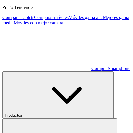
🔥 Es Tendencia
Comparar tablets
Comparar móviles
Móviles gama alta
Mejores gama
media
Móviles con mejor cámara
Compra Smartphone
Productos