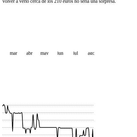
volver a verlo cerca de los 210 euros no sería una sorpresa.
mar
abr
may
jun
jul
ago
 €
 €
 €
 €
 €
 €