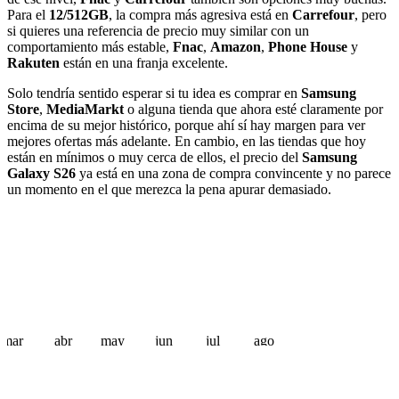
Para el
12/512GB
, la compra más agresiva está en
Carrefour
, pero
si quieres una referencia de precio muy similar con un
comportamiento más estable,
Fnac
,
Amazon
,
Phone House
y
Rakuten
están en una franja excelente.
Solo tendría sentido esperar si tu idea es comprar en
Samsung
Store
,
MediaMarkt
o alguna tienda que ahora esté claramente por
encima de su mejor histórico, porque ahí sí hay margen para ver
mejores ofertas más adelante. En cambio, en las tiendas que hoy
están en mínimos o muy cerca de ellos, el precio del
Samsung
Galaxy S26
ya está en una zona de compra convincente y no parece
un momento en el que merezca la pena apurar demasiado.
mar
abr
may
jun
jul
ago
 €
 €
 €