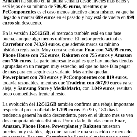
Amazon
ha subido en la última semana desde niveles más bajos y
está lejos de su mínimo de
706,95 euros
, mientras que
PcComponentes
es el caso menos atractivo ahora mismo, ya que ha
llegado a marcar
699 euros
en el pasado y hoy está de vuelta en
999
euros
sin descuento.
En la versión
12/512GB
, el mercado también está en una fase
buena, aunque algo menos uniforme. El mejor precio actual es
Carrefour con 743,93 euros
, que además marca su mínimo
histórico registrado. Muy cerca se colocan
Fnac con 745,99 euros
,
Phone House con 752 euros
,
Rakuten con 755 euros
y
Amazon
con 756 euros
. La parte interesante aquí es que hay muchas tiendas
agrupadas en un margen muy estrecho, así que no hace falta pagar
de más para conseguir esta variante. Más arriba quedan
Powerplanet con 798 euros
y
PcComponentes con 819 euros
,
todavía razonables, mientras que
Tradeinn con 867,99 euros
ya se
aleja, y
Samsung Store
y
MediaMarkt
, con
1.049 euros
, resultan
poco competitivas frente al resto.
La evolución del
12/512GB
también confirma una rebaja importante
respecto al precio oficial de
1.199 euros
. En 90 y 180 días la
tendencia general ha sido descendente, pero en el último mes se ven
dos comportamientos distintos. Por un lado, tiendas como
Fnac
,
Amazon
,
Phone House
,
Powerplanet
y
Rakuten
muestran
precios muy estables, algo que transmite una sensación de mercado