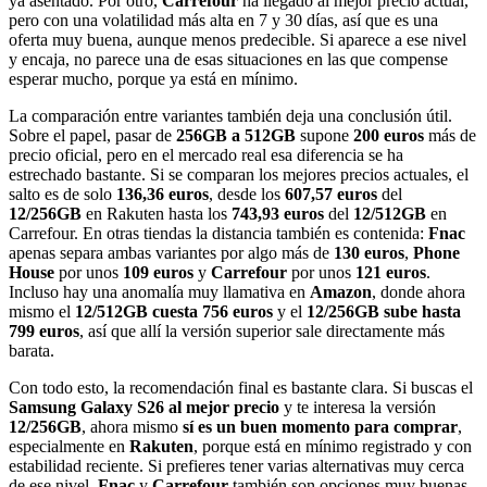
ya asentado. Por otro,
Carrefour
ha llegado al mejor precio actual,
pero con una volatilidad más alta en 7 y 30 días, así que es una
oferta muy buena, aunque menos predecible. Si aparece a ese nivel
y encaja, no parece una de esas situaciones en las que compense
esperar mucho, porque ya está en mínimo.
La comparación entre variantes también deja una conclusión útil.
Sobre el papel, pasar de
256GB a 512GB
supone
200 euros
más de
precio oficial, pero en el mercado real esa diferencia se ha
estrechado bastante. Si se comparan los mejores precios actuales, el
salto es de solo
136,36 euros
, desde los
607,57 euros
del
12/256GB
en Rakuten hasta los
743,93 euros
del
12/512GB
en
Carrefour. En otras tiendas la distancia también es contenida:
Fnac
apenas separa ambas variantes por algo más de
130 euros
,
Phone
House
por unos
109 euros
y
Carrefour
por unos
121 euros
.
Incluso hay una anomalía muy llamativa en
Amazon
, donde ahora
mismo el
12/512GB cuesta 756 euros
y el
12/256GB sube hasta
799 euros
, así que allí la versión superior sale directamente más
barata.
Con todo esto, la recomendación final es bastante clara. Si buscas el
Samsung Galaxy S26 al mejor precio
y te interesa la versión
12/256GB
, ahora mismo
sí es un buen momento para comprar
,
especialmente en
Rakuten
, porque está en mínimo registrado y con
estabilidad reciente. Si prefieres tener varias alternativas muy cerca
de ese nivel,
Fnac
y
Carrefour
también son opciones muy buenas.