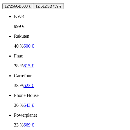
12/256GB
600 €
12/512GB
739 €
P.V.P.
999 €
Rakuten
40
%
600 €
Fnac
38
%
615 €
Carrefour
38
%
623 €
Phone House
36
%
643 €
Powerplanet
33
%
669 €