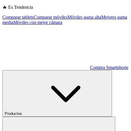
🔥 Es Tendencia
Comparar tablets
Comparar móviles
Móviles gama alta
Mejores gama
media
Móviles con mejor cámara
Compra Smartphone
Productos