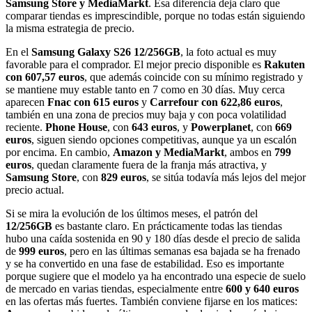
Samsung Store y MediaMarkt
. Esa diferencia deja claro que
comparar tiendas es imprescindible, porque no todas están siguiendo
la misma estrategia de precio.
En el
Samsung Galaxy S26 12/256GB
, la foto actual es muy
favorable para el comprador. El mejor precio disponible es
Rakuten
con 607,57 euros
, que además coincide con su mínimo registrado y
se mantiene muy estable tanto en 7 como en 30 días. Muy cerca
aparecen
Fnac con 615 euros
y
Carrefour con 622,86 euros
,
también en una zona de precios muy baja y con poca volatilidad
reciente.
Phone House
, con
643 euros
, y
Powerplanet
, con
669
euros
, siguen siendo opciones competitivas, aunque ya un escalón
por encima. En cambio,
Amazon y MediaMarkt
, ambos en
799
euros
, quedan claramente fuera de la franja más atractiva, y
Samsung Store
, con
829 euros
, se sitúa todavía más lejos del mejor
precio actual.
Si se mira la evolución de los últimos meses, el patrón del
12/256GB
es bastante claro. En prácticamente todas las tiendas
hubo una caída sostenida en 90 y 180 días desde el precio de salida
de
999 euros
, pero en las últimas semanas esa bajada se ha frenado
y se ha convertido en una fase de estabilidad. Eso es importante
porque sugiere que el modelo ya ha encontrado una especie de suelo
de mercado en varias tiendas, especialmente entre
600 y 640 euros
en las ofertas más fuertes. También conviene fijarse en los matices: