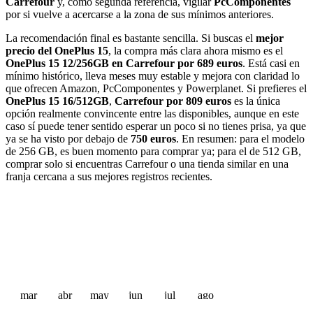
Carrefour
y, como segunda referencia, vigilar
PcComponentes
por si vuelve a acercarse a la zona de sus mínimos anteriores.
La recomendación final es bastante sencilla. Si buscas el
mejor
precio del OnePlus 15
, la compra más clara ahora mismo es el
OnePlus 15 12/256GB en Carrefour por 689 euros
. Está casi en
mínimo histórico, lleva meses muy estable y mejora con claridad lo
que ofrecen Amazon, PcComponentes y Powerplanet. Si prefieres el
OnePlus 15 16/512GB
,
Carrefour por 809 euros
es la única
opción realmente convincente entre las disponibles, aunque en este
caso sí puede tener sentido esperar un poco si no tienes prisa, ya que
ya se ha visto por debajo de
750 euros
. En resumen: para el modelo
de 256 GB, es buen momento para comprar ya; para el de 512 GB,
comprar solo si encuentras Carrefour o una tienda similar en una
franja cercana a sus mejores registros recientes.
mar
abr
may
jun
jul
ago
 €