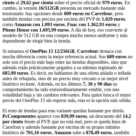
ciento
al
29,62 por ciento
sobre el precio oficial de
979 euros
. En
cambio, la versión
16/512GB
presenta un mercado bastante más
tensionado: hay opciones desde
809 euros en Carrefour
, pero
también tiendas con precios por encima del PVP de
1.029 euros
,
como
Amazon con 1.093 euros
,
Fnac con 1.362,93 euros
y
Phone House con 1.695,99 euros
. A día de hoy, eso convierte al
modelo de 512 GB en una compra mucho menos uniforme y más
dependiente de elegir bien la tienda.
Si miramos el
OnePlus 15 12/256GB
,
Carrefour
destaca con
mucha diferencia como la mejor referencia actual. Sus
689 euros
no
solo son el precio más bajo entre las tiendas disponibles, sino que
además están prácticamente pegados a su mínimo registrado de
685,99 euros
. Es decir, no hablamos de una oferta aislada o inflada
antes de rebajarla, sino de un precio muy cercano a su mejor nivel
histórico reciente. Además, en los últimos
7, 30 y 90 días
su
comportamiento ha sido extraordinariamente estable, con una
volatilidad baja y sin cambios relevantes. Para quien busca el mejor
precio del OnePlus 15 sin esperar más, esta es la opción más sólida.
El resto de tiendas para esta variante quedan bastante por detrás.
PcComponentes
aparece con
839,99 euros
, un descuento del
14,2
por ciento
frente al PVP, que no está mal, pero se queda lejos de
Carrefour y además bastante por encima de su propio mínimo
histórico de
701,16 euros
.
Amazon
sube a
878,49 euros
, también