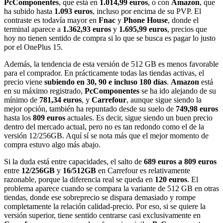
PcComponentes
, que está en
1.014,99 euros
, o con
Amazon
, que
ha subido hasta
1.093 euros
, incluso por encima de su PVP. El
contraste es todavía mayor en
Fnac
y
Phone House
, donde el
terminal aparece a
1.362,93 euros
y
1.695,99 euros
, precios que
hoy no tienen sentido de compra si lo que se busca es pagar lo justo
por el OnePlus 15.
Además, la tendencia de esta versión de 512 GB es menos favorable
para el comprador. En prácticamente todas las tiendas activas, el
precio viene
subiendo en 30, 90 e incluso 180 días
.
Amazon
está
en su máximo registrado,
PcComponentes
se ha ido alejando de su
mínimo de
781,34 euros
, y
Carrefour
, aunque sigue siendo la
mejor opción, también ha repuntado desde su suelo de
749,98 euros
hasta los
809 euros
actuales. Es decir, sigue siendo un buen precio
dentro del mercado actual, pero no es tan redondo como el de la
versión 12/256GB. Aquí sí se nota más que el mejor momento de
compra estuvo algo más abajo.
Si la duda está entre capacidades, el salto de
689 euros a 809 euros
entre
12/256GB
y
16/512GB
en Carrefour es relativamente
razonable, porque la diferencia real se queda en
120 euros
. El
problema aparece cuando se compara la variante de 512 GB en otras
tiendas, donde ese sobreprecio se dispara demasiado y rompe
completamente la relación calidad-precio. Por eso, si se quiere la
versión superior, tiene sentido centrarse casi exclusivamente en