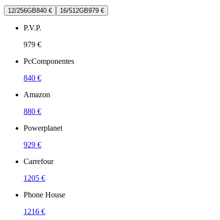
12/256GB
840 €
16/512GB
979 €
P.V.P.
979 €
PcComponentes
840 €
Amazon
880 €
Powerplanet
929 €
Carrefour
1205 €
Phone House
1216 €