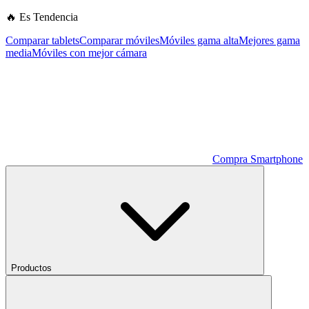
🔥 Es Tendencia
Comparar tablets
Comparar móviles
Móviles gama alta
Mejores gama
media
Móviles con mejor cámara
Compra Smartphone
Productos