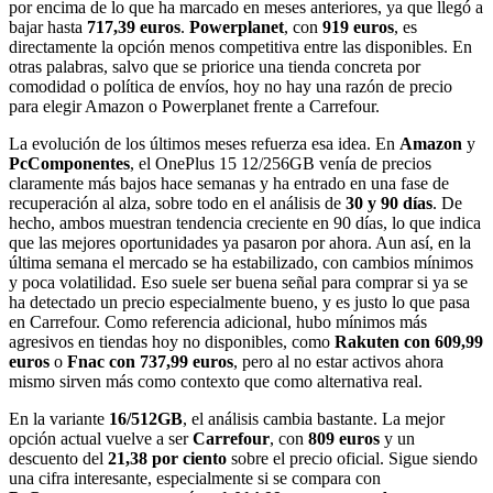
por encima de lo que ha marcado en meses anteriores, ya que llegó a
bajar hasta
717,39 euros
.
Powerplanet
, con
919 euros
, es
directamente la opción menos competitiva entre las disponibles. En
otras palabras, salvo que se priorice una tienda concreta por
comodidad o política de envíos, hoy no hay una razón de precio
para elegir Amazon o Powerplanet frente a Carrefour.
La evolución de los últimos meses refuerza esa idea. En
Amazon
y
PcComponentes
, el OnePlus 15 12/256GB venía de precios
claramente más bajos hace semanas y ha entrado en una fase de
recuperación al alza, sobre todo en el análisis de
30 y 90 días
. De
hecho, ambos muestran tendencia creciente en 90 días, lo que indica
que las mejores oportunidades ya pasaron por ahora. Aun así, en la
última semana el mercado se ha estabilizado, con cambios mínimos
y poca volatilidad. Eso suele ser buena señal para comprar si ya se
ha detectado un precio especialmente bueno, y es justo lo que pasa
en Carrefour. Como referencia adicional, hubo mínimos más
agresivos en tiendas hoy no disponibles, como
Rakuten con 609,99
euros
o
Fnac con 737,99 euros
, pero al no estar activos ahora
mismo sirven más como contexto que como alternativa real.
En la variante
16/512GB
, el análisis cambia bastante. La mejor
opción actual vuelve a ser
Carrefour
, con
809 euros
y un
descuento del
21,38 por ciento
sobre el precio oficial. Sigue siendo
una cifra interesante, especialmente si se compara con