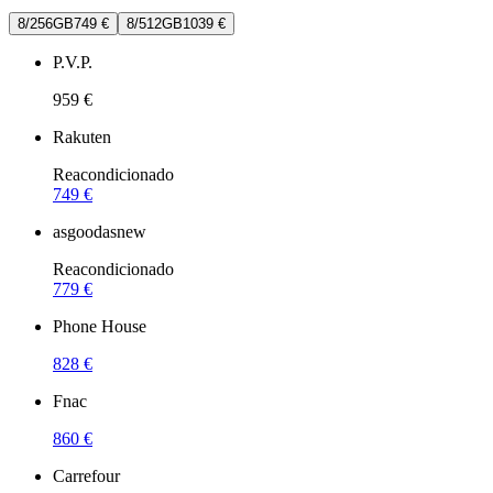
8/256GB
749 €
8/512GB
1039 €
P.V.P.
959 €
Rakuten
Reacondicionado
749 €
asgoodasnew
Reacondicionado
779 €
Phone House
828 €
Fnac
860 €
Carrefour