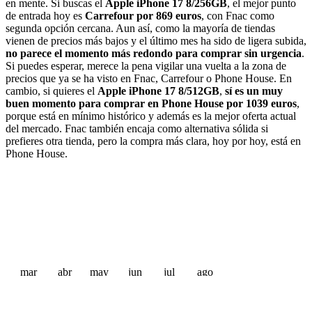
en mente. Si buscas el
Apple iPhone 17 8/256GB
, el mejor punto
de entrada hoy es
Carrefour por 869 euros
, con Fnac como
segunda opción cercana. Aun así, como la mayoría de tiendas
vienen de precios más bajos y el último mes ha sido de ligera subida,
no parece el momento más redondo para comprar sin urgencia
.
Si puedes esperar, merece la pena vigilar una vuelta a la zona de
precios que ya se ha visto en Fnac, Carrefour o Phone House. En
cambio, si quieres el
Apple iPhone 17 8/512GB
,
sí es un muy
buen momento para comprar en Phone House por 1039 euros
,
porque está en mínimo histórico y además es la mejor oferta actual
del mercado. Fnac también encaja como alternativa sólida si
prefieres otra tienda, pero la compra más clara, hoy por hoy, está en
Phone House.
mar
abr
may
jun
jul
ago
 €
 €