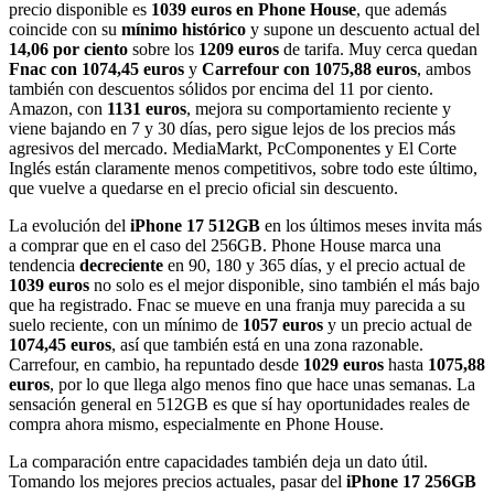
precio disponible es
1039 euros en Phone House
, que además
coincide con su
mínimo histórico
y supone un descuento actual del
14,06 por ciento
sobre los
1209 euros
de tarifa. Muy cerca quedan
Fnac con 1074,45 euros
y
Carrefour con 1075,88 euros
, ambos
también con descuentos sólidos por encima del 11 por ciento.
Amazon, con
1131 euros
, mejora su comportamiento reciente y
viene bajando en 7 y 30 días, pero sigue lejos de los precios más
agresivos del mercado. MediaMarkt, PcComponentes y El Corte
Inglés están claramente menos competitivos, sobre todo este último,
que vuelve a quedarse en el precio oficial sin descuento.
La evolución del
iPhone 17 512GB
en los últimos meses invita más
a comprar que en el caso del 256GB. Phone House marca una
tendencia
decreciente
en 90, 180 y 365 días, y el precio actual de
1039 euros
no solo es el mejor disponible, sino también el más bajo
que ha registrado. Fnac se mueve en una franja muy parecida a su
suelo reciente, con un mínimo de
1057 euros
y un precio actual de
1074,45 euros
, así que también está en una zona razonable.
Carrefour, en cambio, ha repuntado desde
1029 euros
hasta
1075,88
euros
, por lo que llega algo menos fino que hace unas semanas. La
sensación general en 512GB es que sí hay oportunidades reales de
compra ahora mismo, especialmente en Phone House.
La comparación entre capacidades también deja un dato útil.
Tomando los mejores precios actuales, pasar del
iPhone 17 256GB