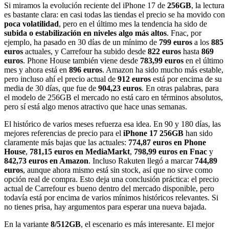
Si miramos la evolución reciente del iPhone 17 de
256GB
, la lectura
es bastante clara: en casi todas las tiendas el precio se ha movido con
poca volatilidad
, pero en el último mes la tendencia ha sido de
subida o estabilización en niveles algo más altos
. Fnac, por
ejemplo, ha pasado en 30 días de un mínimo de
799 euros
a los
885
euros
actuales, y Carrefour ha subido desde
822 euros
hasta
869
euros
. Phone House también viene desde
783,99 euros
en el último
mes y ahora está en
896 euros
. Amazon ha sido mucho más estable,
pero incluso ahí el precio actual de
912 euros
está por encima de su
media de 30 días, que fue de
904,23 euros
. En otras palabras, para
el modelo de 256GB el mercado no está caro en términos absolutos,
pero sí está algo menos atractivo que hace unas semanas.
El histórico de varios meses refuerza esa idea. En 90 y 180 días, las
mejores referencias de precio para el
iPhone 17 256GB
han sido
claramente más bajas que las actuales:
774,87 euros en Phone
House
,
781,15 euros en MediaMarkt
,
798,99 euros en Fnac
y
842,73 euros en Amazon
. Incluso Rakuten llegó a marcar
744,89
euros
, aunque ahora mismo está sin stock, así que no sirve como
opción real de compra. Esto deja una conclusión práctica: el precio
actual de Carrefour es bueno dentro del mercado disponible, pero
todavía está por encima de varios mínimos históricos relevantes. Si
no tienes prisa, hay argumentos para esperar una nueva bajada.
En la variante
8/512GB
, el escenario es más interesante. El mejor