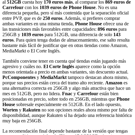
al
512GB
cuesta hoy
170 euros más
, al comparar los
869 euros de
Carrefour
con los
1039 euros de Phone House
. No es una
diferencia pequeña, pero sí más contenida que la separación oficial
entre PVP, que es de
250 euros
. Además, si prefieres comprar
ambas variantes en una misma tienda,
Phone House
ofrece una de
las transiciones más favorables entre capacidades:
896 euros
para
256GB y
1039 euros
para 512GB, una diferencia de solo
143
euros
. Para quien tenga dudas de almacenamiento, ese salto resulta
bastante más fácil de justificar que en otras tiendas como Amazon,
MediaMarkt o El Corte Inglés.
También conviene tener en cuenta qué tiendas están jugando más
agresivo y cuáles no.
El Corte Inglés
aparece como la opción
menos orientada a precio en ambas variantes, sin descuento actual.
PcComponentes
y
MediaMarkt
tampoco destacan ahora mismo,
porque sus precios están cerca del tramo alto reciente.
Amazon
es
una alternativa correcta en 256GB y algo más atractiva que hace un
mes en 512GB, pero no lidera.
Fnac
y
Carrefour
están bien
posicionadas en precio, sobre todo en 256GB, mientras que
Phone
House
sobresale especialmente en 512GB. En el lado opuesto,
Worten
y
Rakuten
no son opciones reales ahora mismo por falta de
disponibilidad, aunque Rakuten sí ha dejado una referencia histórica
muy baja en 256GB.
La recomendación final depende bastante de la versión que tengas