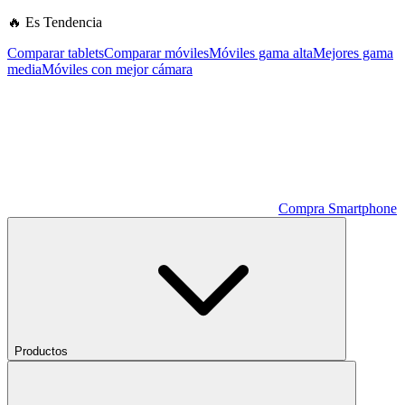
🔥 Es Tendencia
Comparar tablets
Comparar móviles
Móviles gama alta
Mejores gama
media
Móviles con mejor cámara
Compra Smartphone
Productos