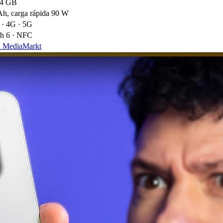
24 GB
h, carga rápida 90 W
 · 4G · 5G
th 6 · NFC
n MediaMarkt