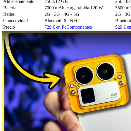
Almacenamiento
256-512 GB
256-10
Batería
7000 mAh, carga rápida 120 W
5500 mA
Redes
2G · 3G · 4G · 5G
2G · 3G
Conectividad
Bluetooth 6 · NFC
Bluetoo
Precio
729 € en PcComponentes
529 € e