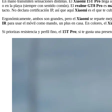
En mano transmiten sensaciones distintas. El
Xiaomi 15T Pro
llega 
o en la playa (siempre con sentido común). El
realme GT8 Pro
es
má
tacto. No declara certificación IP, así que aquí
Xiaomi
es el que te cub
Ergonómicamente, ambos son grandes, pero el
Xiaomi
se reparte mej
IR
para usar el móvil como mando, un plus en casa. En colores, el
Xi
Si priorizas resistencia y perfil fino, el
15T Pro
; si te gusta una pres