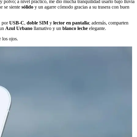
y polvo; a nivel práctico, me dio mucha tranquilidad usarlo bajo lluvia
e se siente
sólido
y un agarre cómodo gracias a su trasera con buen
n por
USB-C
,
doble SIM
y
lector en pantalla
; además, comparten
 un
Azul Urbano
llamativo y un
blanco leche
elegante.
 los ojos.