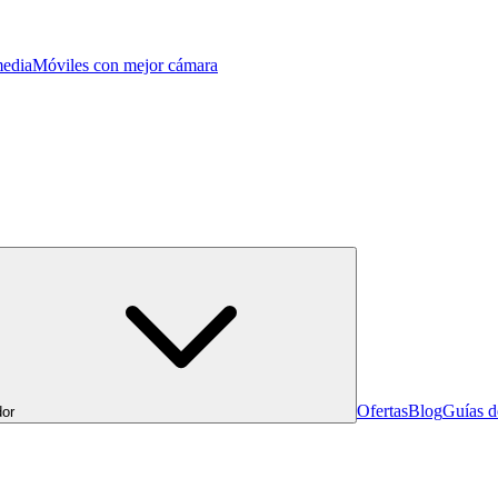
edia
Móviles con mejor cámara
Ofertas
Blog
Guías 
or