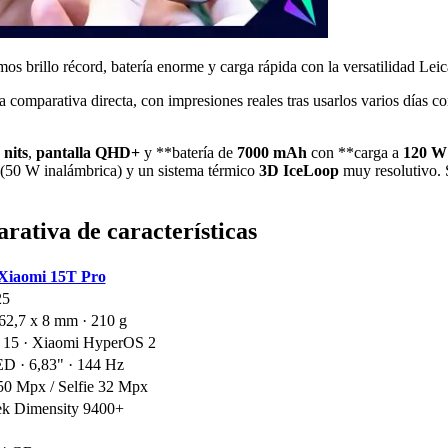
 brillo récord, batería enorme y carga rápida con la versatilidad Lei
na comparativa directa, con impresiones reales tras usarlos varios días
 nits
,
pantalla QHD+
y **batería de
7000 mAh
con **carga a
120 W
(50 W inalámbrica) y un sistema térmico
3D IceLoop
muy resolutivo. 
ativa de características
Xiaomi 15T Pro
25
62,7 x 8 mm · 210 g
 15 · Xiaomi HyperOS 2
 · 6,83" · 144 Hz
50 Mpx / Selfie 32 Mpx
k Dimensity 9400+