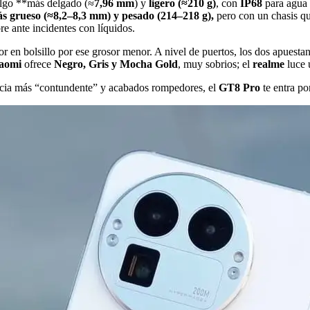
algo **más delgado (≈
7,96 mm
) y
ligero (≈
210 g
)
, con
IP68
para agua 
s grueso (≈
8,2–8,3 mm
) y pesado (
214–218 g
),
pero con un chasis qu
re ante incidentes con líquidos.
or en bolsillo por ese grosor menor. A nivel de puertos, los dos apuesta
aomi
ofrece
Negro, Gris y Mocha Gold
, muy sobrios; el
realme
luce
encia más “contundente” y acabados rompedores, el
GT8 Pro
te entra por