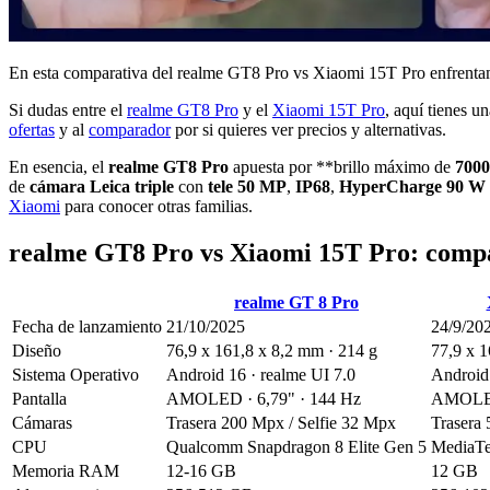
En esta comparativa del realme GT8 Pro vs Xiaomi 15T Pro enfrentamos
Si dudas entre el
realme GT8 Pro
y el
Xiaomi 15T Pro
, aquí tienes u
ofertas
y al
comparador
por si quieres ver precios y alternativas.
En esencia, el
realme GT8 Pro
apuesta por **brillo máximo de
7000
de
cámara Leica triple
con
tele 50 MP
,
IP68
,
HyperCharge 90 W
Xiaomi
para conocer otras familias.
realme GT8 Pro vs Xiaomi 15T Pro: compar
realme GT 8 Pro
Fecha de lanzamiento
21/10/2025
24/9/20
Diseño
76,9 x 161,8 x 8,2 mm · 214 g
77,9 x 1
Sistema Operativo
Android 16 · realme UI 7.0
Android
Pantalla
AMOLED · 6,79" · 144 Hz
AMOLED
Cámaras
Trasera 200 Mpx / Selfie 32 Mpx
Trasera 
CPU
Qualcomm Snapdragon 8 Elite Gen 5
MediaTe
Memoria RAM
12-16 GB
12 GB