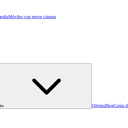
edia
Móviles con mejor cámara
Ofertas
Blog
Guías 
or