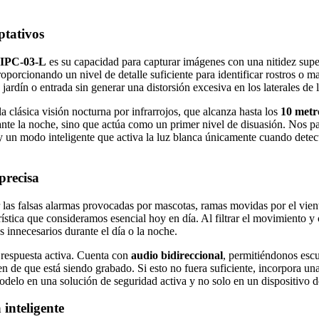
ptativos
 IPC-03-L
es su capacidad para capturar imágenes con una nitidez super
roporcionando un nivel de detalle suficiente para identificar rostros o 
 jardín o entrada sin generar una distorsión excesiva en los laterales de
la clásica visión nocturna por infrarrojos, que alcanza hasta los
10 metr
ante la noche, sino que actúa como un primer nivel de disuasión. Nos p
e y un modo inteligente que activa la luz blanca únicamente cuando det
precisa
r las falsas alarmas provocadas por mascotas, ramas movidas por el vien
rística que consideramos esencial hoy en día. Al filtrar el movimiento y 
 innecesarios durante el día o la noche.
 respuesta activa. Cuenta con
audio bidireccional
, permitiéndonos escu
ien de que está siendo grabado. Si esto no fuera suficiente, incorpora un
odelo en una solución de seguridad activa y no solo en un dispositivo d
 inteligente