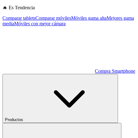
🔥 Es Tendencia
Comparar tablets
Comparar móviles
Móviles gama alta
Mejores gama
media
Móviles con mejor cámara
Compra Smartphone
Productos