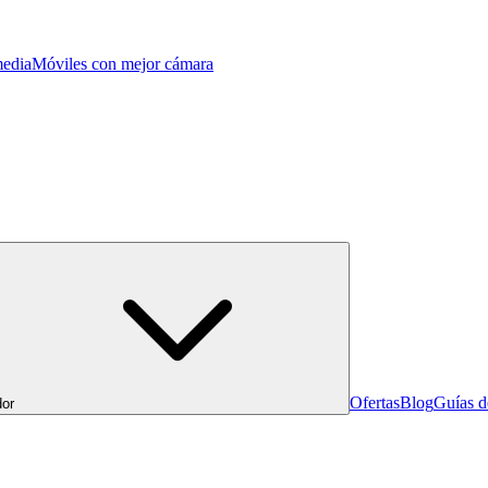
edia
Móviles con mejor cámara
Ofertas
Blog
Guías 
or