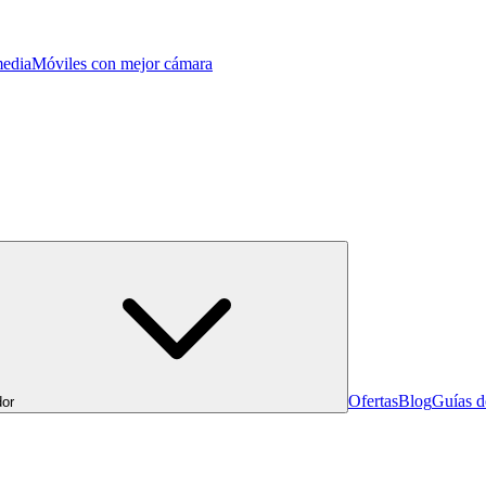
edia
Móviles con mejor cámara
Ofertas
Blog
Guías 
or