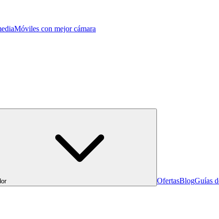
edia
Móviles con mejor cámara
Ofertas
Blog
Guías 
or