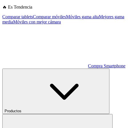
🔥 Es Tendencia
Comparar tablets
Comparar móviles
Móviles gama alta
Mejores gama
media
Móviles con mejor cámara
Compra Smartphone
Productos