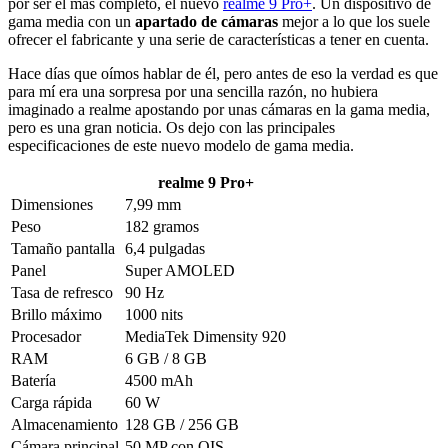
por ser el más completo, el nuevo
realme 9 Pro+
. Un dispositivo de
gama media con un
apartado de cámaras
mejor a lo que los suele
ofrecer el fabricante y una serie de características a tener en cuenta.
Hace días que oímos hablar de él, pero antes de eso la verdad es que
para mí era una sorpresa por una sencilla razón, no hubiera
imaginado a realme apostando por unas cámaras en la gama media,
pero es una gran noticia. Os dejo con las principales
especificaciones de este nuevo modelo de gama media.
realme 9 Pro+
Dimensiones
7,99 mm
Peso
182 gramos
Tamaño pantalla
6,4 pulgadas
Panel
Super AMOLED
Tasa de refresco
90 Hz
Brillo máximo
1000 nits
Procesador
MediaTek Dimensity 920
RAM
6 GB / 8 GB
Batería
4500 mAh
Carga rápida
60 W
Almacenamiento
128 GB / 256 GB
Cámara principal
50 MP con OIS