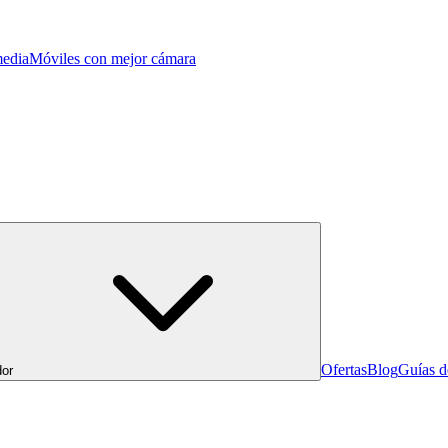
edia
Móviles con mejor cámara
Ofertas
Blog
Guías 
or