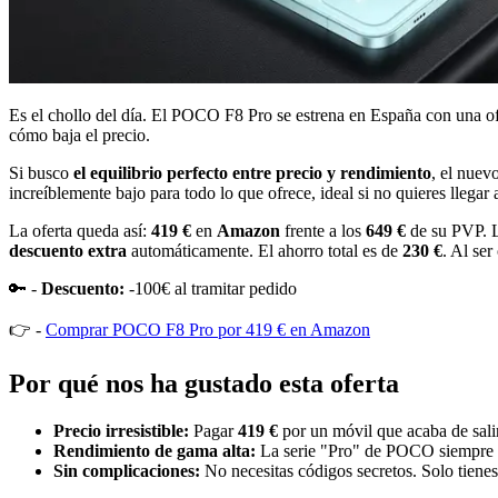
Es el chollo del día. El POCO F8 Pro se estrena en España con una ofer
cómo baja el precio.
Si busco
el equilibrio perfecto entre precio y rendimiento
, el nuev
increíblemente bajo para todo lo que ofrece, ideal si no quieres llegar
La oferta queda así:
419 €
en
Amazon
frente a los
649 €
de su PVP. L
descuento extra
automáticamente. El ahorro total es de
230 €
. Al se
🔑 -
Descuento:
-100€ al tramitar pedido
👉 -
Comprar POCO F8 Pro por 419 € en Amazon
Por qué nos ha gustado esta oferta
Precio irresistible:
Pagar
419 €
por un móvil que acaba de salir
Rendimiento de gama alta:
La serie "Pro" de POCO siempre se
Sin complicaciones:
No necesitas códigos secretos. Solo tienes 