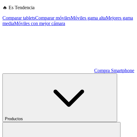
🔥 Es Tendencia
Comparar tablets
Comparar móviles
Móviles gama alta
Mejores gama
media
Móviles con mejor cámara
Compra Smartphone
Productos