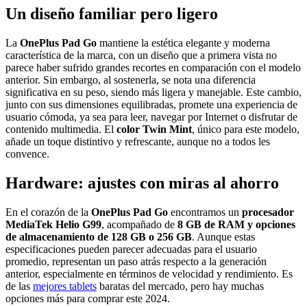
Un diseño familiar pero ligero
La
OnePlus Pad Go
mantiene la estética elegante y moderna
característica de la marca, con un diseño que a primera vista no
parece haber sufrido grandes recortes en comparación con el modelo
anterior. Sin embargo, al sostenerla, se nota una diferencia
significativa en su peso, siendo más ligera y manejable. Este cambio,
junto con sus dimensiones equilibradas, promete una experiencia de
usuario cómoda, ya sea para leer, navegar por Internet o disfrutar de
contenido multimedia. El
color Twin Mint
, único para este modelo,
añade un toque distintivo y refrescante, aunque no a todos les
convence.
Hardware: ajustes con miras al ahorro
En el corazón de la
OnePlus Pad Go
encontramos un
procesador
MediaTek Helio G99
, acompañado de
8 GB de RAM y opciones
de almacenamiento de 128 GB o 256 GB
. Aunque estas
especificaciones pueden parecer adecuadas para el usuario
promedio, representan un paso atrás respecto a la generación
anterior, especialmente en términos de velocidad y rendimiento. Es
de las
mejores tablets
baratas del mercado, pero hay muchas
opciones más para comprar este 2024.