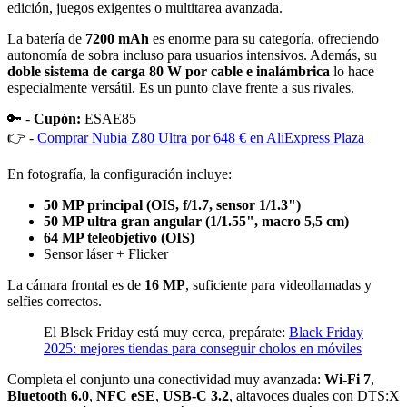
edición, juegos exigentes o multitarea avanzada.
La batería de
7200 mAh
es enorme para su categoría, ofreciendo
autonomía de sobra incluso para usuarios intensivos. Además, su
doble sistema de carga 80 W por cable e inalámbrica
lo hace
especialmente versátil. Es un punto clave frente a sus rivales.
🔑 -
Cupón:
ESAE85
👉 -
Comprar Nubia Z80 Ultra por 648 € en AliExpress Plaza
En fotografía, la configuración incluye:
50 MP principal (OIS, f/1.7, sensor 1/1.3")
50 MP ultra gran angular (1/1.55", macro 5,5 cm)
64 MP teleobjetivo (OIS)
Sensor láser + Flicker
La cámara frontal es de
16 MP
, suficiente para videollamadas y
selfies correctos.
El Blsck Friday está muy cerca, prepárate:
Black Friday
2025: mejores tiendas para conseguir cholos en móviles
Completa el conjunto una conectividad muy avanzada:
Wi-Fi 7
,
Bluetooth 6.0
,
NFC eSE
,
USB-C 3.2
, altavoces duales con DTS:X