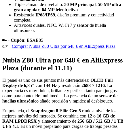
Triple cámara de nivel alto:
50 MP principal
,
50 MP ultra
gran angular
,
64 MP teleobjetivo
.
Resistencia
IP68/IP69
, diseño premium y conectividad
completa.
Altavoces duales, NFC, Wi-Fi 7 y sensor de huella
ultrasónico.
🔑 -
Cupón:
ESAE85
👉 -
Comprar Nubia Z80 Ultra por 648 € en AliExpress Plaza
Nubia Z80 Ultra por 648 € en AliExpress
Plaza (durante el 11.11)
El panel es uno de sus puntos más diferenciales:
OLED Full
Display de 6,85"
con
144 Hz
y resolución
2688 × 1216
. La
experiencia es muy fluida, brillante y perfecta tanto para juegos
como para contenido multimedia. La presencia de un
sensor de
huellas ultrasónico
añade precisión y rapidez al desbloqueo.
En potencia, el
Snapdragon 8 Elite Gen 5
rinde a nivel de los
mejores móviles del mercado. Se combina con
12 o 16 GB de
RAM LPDDR5X
y almacenamiento de
256 GB / 512 GB / 1 TB
UFS 4.1
. Es un móvil preparado para cargas de trabajo pesadas,