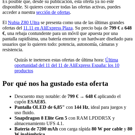
Es posible que, desde su publicación, esta oferta ya no esté
disponible. Si quieres conocer todas las ofertas activas, puedes
acceder a nuestra
sección de ofertas
.
El
Nubia Z80 Ultra
se presenta como una de las últimas grandes
ofertas del
11.11 en AliExpress Plaza
. Su precio baja de
799 €
a
648
€
, una rebaja contundente para un móvil que apuesta por una
pantalla rapidísima, una batería enorme y un hardware diseñado para
usuarios que lo quieren todo: potencia, autonomía, cámaras y
resistencia.
Quizás te inetersen estas ofertas de última hora:
Última
oportunidad del 11 del 11 de AliExpress España: los 10
productos
Por qué nos ha gustado esta oferta
Descuento muy notable: de
799 € → 648 €
aplicando el
cupón
ESAE85
.
Pantalla OLED de 6,85"
con
144 Hz
, ideal para juegos y
uso fluido.
Snapdragon 8 Elite Gen 5
con RAM LPDDR5X y
almacenamiento UFS 4.1.
Batería de 7200 mAh
con carga rápida
80 W por cable
y
80
W inalámbrica
.