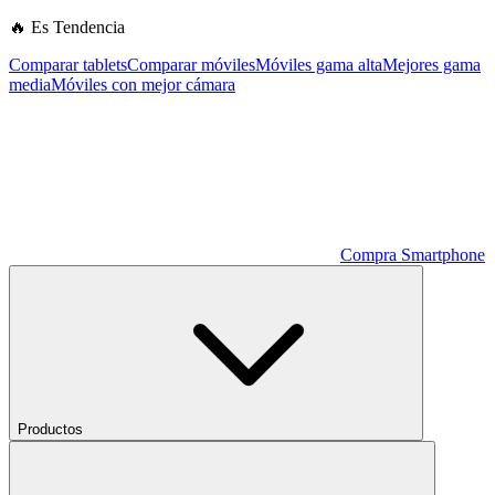
🔥 Es Tendencia
Comparar tablets
Comparar móviles
Móviles gama alta
Mejores gama
media
Móviles con mejor cámara
Compra Smartphone
Productos