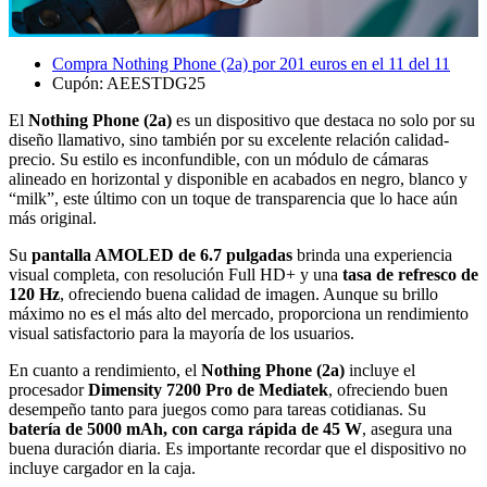
Compra Nothing Phone (2a) por 201 euros en el 11 del 11
Cupón: AEESTDG25
El
Nothing Phone (2a)
es un dispositivo que destaca no solo por su
diseño llamativo, sino también por su excelente relación calidad-
precio. Su estilo es inconfundible, con un módulo de cámaras
alineado en horizontal y disponible en acabados en negro, blanco y
“milk”, este último con un toque de transparencia que lo hace aún
más original.
Su
pantalla AMOLED de 6.7 pulgadas
brinda una experiencia
visual completa, con resolución Full HD+ y una
tasa de refresco de
120 Hz
, ofreciendo buena calidad de imagen. Aunque su brillo
máximo no es el más alto del mercado, proporciona un rendimiento
visual satisfactorio para la mayoría de los usuarios.
En cuanto a rendimiento, el
Nothing Phone (2a)
incluye el
procesador
Dimensity 7200 Pro de Mediatek
, ofreciendo buen
desempeño tanto para juegos como para tareas cotidianas. Su
batería de 5000 mAh, con carga rápida de 45 W
, asegura una
buena duración diaria. Es importante recordar que el dispositivo no
incluye cargador en la caja.