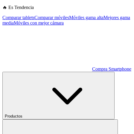
🔥 Es Tendencia
Comparar tablets
Comparar móviles
Móviles gama alta
Mejores gama
media
Móviles con mejor cámara
Compra Smartphone
Productos