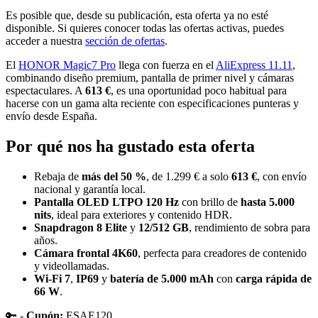
Es posible que, desde su publicación, esta oferta ya no esté
disponible. Si quieres conocer todas las ofertas activas, puedes
acceder a nuestra
sección de ofertas
.
El
HONOR Magic7 Pro
llega con fuerza en el
AliExpress 11.11
,
combinando diseño premium, pantalla de primer nivel y cámaras
espectaculares. A
613 €
, es una oportunidad poco habitual para
hacerse con un gama alta reciente con especificaciones punteras y
envío desde España.
Por qué nos ha gustado esta oferta
Rebaja de
más del 50 %
, de 1.299 € a solo
613 €
, con envío
nacional y garantía local.
Pantalla OLED LTPO 120 Hz
con brillo de
hasta 5.000
nits
, ideal para exteriores y contenido HDR.
Snapdragon 8 Elite
y
12/512 GB
, rendimiento de sobra para
años.
Cámara frontal 4K60
, perfecta para creadores de contenido
y videollamadas.
Wi-Fi 7
,
IP69
y
batería de 5.000 mAh
con
carga rápida de
66 W
.
🔑 -
Cupón:
ESAE120