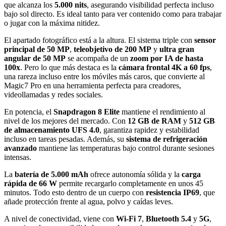
que alcanza los
5.000 nits
, asegurando visibilidad perfecta incluso
bajo sol directo. Es ideal tanto para ver contenido como para trabajar
o jugar con la máxima nitidez.
El apartado fotográfico está a la altura. El sistema triple con
sensor
principal de 50 MP
,
teleobjetivo de 200 MP
y
ultra gran
angular de 50 MP
se acompaña de un
zoom por IA de hasta
100x
. Pero lo que más destaca es la
cámara frontal 4K a 60 fps
,
una rareza incluso entre los móviles más caros, que convierte al
Magic7 Pro en una herramienta perfecta para creadores,
videollamadas y redes sociales.
En potencia, el
Snapdragon 8 Elite
mantiene el rendimiento al
nivel de los mejores del mercado. Con
12 GB de RAM
y
512 GB
de almacenamiento UFS 4.0
, garantiza rapidez y estabilidad
incluso en tareas pesadas. Además, su
sistema de refrigeración
avanzado
mantiene las temperaturas bajo control durante sesiones
intensas.
La
batería de 5.000 mAh
ofrece autonomía sólida y la
carga
rápida de 66 W
permite recargarlo completamente en unos 45
minutos. Todo esto dentro de un cuerpo con
resistencia IP69
, que
añade protección frente al agua, polvo y caídas leves.
A nivel de conectividad, viene con
Wi-Fi 7
,
Bluetooth 5.4
y
5G
,