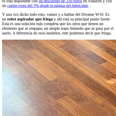
es está disponible con
un descuento de 210 euros
en Amazon y con
un
cupón extra del 5% desde la página del fabricante
.
Y una vez dicho todo esto, vamos y a hablar del Dreame W10. Es
un
robot
aspirador que friega
y ahí está su principal punto fuerte.
Esta es una solución más completa que los otros que tienen un
elemento que se empapa, un simple trapo húmedo que se pasa por el
suelo. A diferencia de esos modelos, este podemos decir que friega.