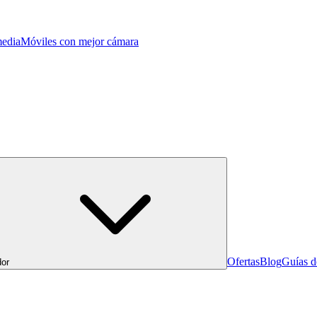
edia
Móviles con mejor cámara
Ofertas
Blog
Guías 
or