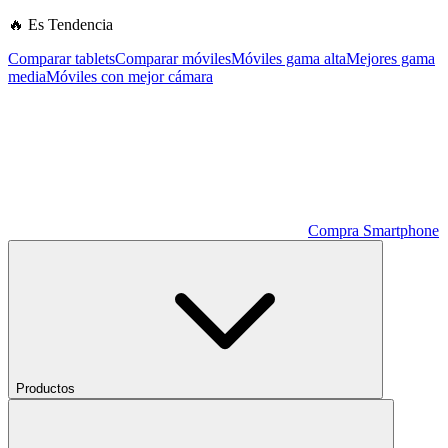
🔥 Es Tendencia
Comparar tablets
Comparar móviles
Móviles gama alta
Mejores gama
media
Móviles con mejor cámara
Compra Smartphone
Productos