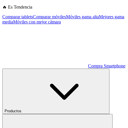
🔥 Es Tendencia
Comparar tablets
Comparar móviles
Móviles gama alta
Mejores gama
media
Móviles con mejor cámara
Compra Smartphone
Productos