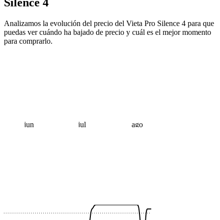
Silence 4
Analizamos la evolución del precio del Vieta Pro Silence 4 para que
puedas ver cuándo ha bajado de precio y cuál es el mejor momento
para comprarlo.
jun
jul
ago
 €
 €
 €
 €
 €
 €
 €
 €