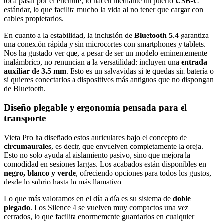
toca pasar por el enchufe, lo hacen mediante un puerto
USB-C
estándar, lo que facilita mucho la vida al no tener que cargar con
cables propietarios.
En cuanto a la estabilidad, la inclusión de
Bluetooth 5.4
garantiza
una conexión rápida y sin microcortes con smartphones y tablets.
Nos ha gustado ver que, a pesar de ser un modelo eminentemente
inalámbrico, no renuncian a la versatilidad: incluyen una
entrada
auxiliar de 3,5 mm
. Esto es un salvavidas si te quedas sin batería o
si quieres conectarlos a dispositivos más antiguos que no dispongan
de Bluetooth.
Diseño plegable y ergonomía pensada para el
transporte
Vieta Pro ha diseñado estos auriculares bajo el concepto de
circumaurales
, es decir, que envuelven completamente la oreja.
Esto no solo ayuda al aislamiento pasivo, sino que mejora la
comodidad en sesiones largas. Los acabados están disponibles en
negro, blanco y verde
, ofreciendo opciones para todos los gustos,
desde lo sobrio hasta lo más llamativo.
Lo que más valoramos en el día a día es su sistema de
doble
plegado
. Los Silence 4 se vuelven muy compactos una vez
cerrados, lo que facilita enormemente guardarlos en cualquier