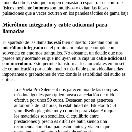
mochila o bolso sin que ocupen demasiado espacio. Los controles
físicos mediante
botones
son intuitivos y evitan las falsas
pulsaciones que a veces ocurren en los paneles táctiles de gama baja.
Micrófono integrado y cable adicional para
llamadas
El apartado de las llamadas está bien cubierto. Cuentan con un
micrófono integrado
en el propio auricular que cumple con
solvencia en entornos tranquilos. No obstante, un detalle que nos
parece muy acertado es que incluyen en la caja un
cable adicional
con micrófono
. Esto permite transformar los auriculares en un set
de comunicación por cable mucho más fiable para videollamadas
importantes o grabaciones de voz donde la estabilidad del audio es
crítica.
Los Vieta Pro Silence 4 nos parecen una de las compras
más inteligentes para quien busca cancelación de ruido
efectiva por unos 50 euros. Destacan por su generosa
autonomía de 50 horas, la estabilidad del Bluetooth 5.4
y un diseño plegable muy cómodo para viajar. Aunque
los materiales son sencillos, el equilibrio entre
prestaciones y precio es difícil de batir, siendo una
recomendación clara para estudiantes y viajeros que
necesiten aislamiento y batería de sobra sin