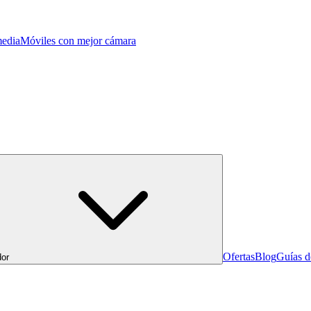
edia
Móviles con mejor cámara
Ofertas
Blog
Guías 
or