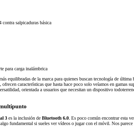
 contra salpicaduras básica
te para carga inalámbrica
ás equilibradas de la marca para quienes buscan tecnología de última ho
, ofrecen características que hasta hace poco solo veíamos en gamas su
atilidad, orientada a usuarios que necesitan un dispositivo todoterreno p
 multipunto
al 3
es la inclusión de
Bluetooth 6.0
. Es poco común encontrar esta vers
 algo fundamental si sueles ver vídeos o jugar con el móvil. Nos parec