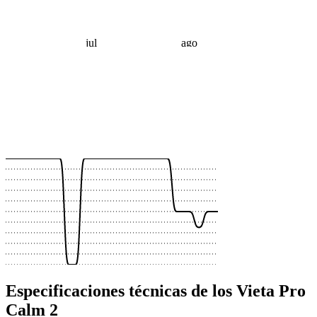
jul
ago
 €
 €
 €
 €
 €
 €
 €
 €
 €
 €
Especificaciones técnicas de los Vieta Pro
Calm 2