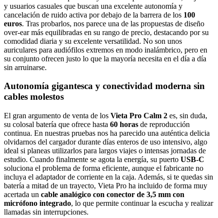
y usuarios casuales que buscan una excelente autonomía y
cancelación de ruido activa por debajo de la barrera de los
100
euros
. Tras probarlos, nos parece una de las propuestas de diseño
over-ear más equilibradas en su rango de precio, destacando por su
comodidad diaria y su excelente versatilidad. No son unos
auriculares para audiófilos extremos en modo inalámbrico, pero en
su conjunto ofrecen justo lo que la mayoría necesita en el día a día
sin arruinarse.
Autonomía gigantesca y conectividad moderna sin
cables molestos
El gran argumento de venta de los
Vieta Pro Calm 2
es, sin duda,
su colosal batería que ofrece hasta
60 horas
de reproducción
continua. En nuestras pruebas nos ha parecido una auténtica delicia
olvidarnos del cargador durante días enteros de uso intensivo, algo
ideal si planeas utilizarlos para largos viajes o intensas jornadas de
estudio. Cuando finalmente se agota la energía, su puerto
USB-C
soluciona el problema de forma eficiente, aunque el fabricante no
incluya el adaptador de corriente en la caja. Además, si te quedas sin
batería a mitad de un trayecto, Vieta Pro ha incluido de forma muy
acertada un
cable analógico con conector de 3,5 mm con
micrófono integrado
, lo que permite continuar la escucha y realizar
llamadas sin interrupciones.