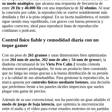
su modo analógico
, que alcanza una respuesta de frecuencia de
entre
20 Hz y 40.000 Hz
con una impedancia de
32 ohmios
. Al usar
la conexión por cable, la reproducción se vuelve notablemente más
detallada y fiel a la pista original. En su faceta inalámbrica, el sonido
sigue siendo muy equilibrado, con graves con buena presencia y
agudos correctos, ideal para reproducir listas de reproducción
cotidianas o podcasts.
Control físico fiable y comodidad diaria con un
toque gamer
Con un peso de
261 gramos
y unas dimensiones bien optimizadas
(con
204 mm de ancho
,
202 mm de alto
y
54 mm de grosor
), la
diadema circumaural de los
Vieta Pro Calm 2
resulta cómoda
durante sesiones prolongadas. Se nota un producto bien construido
que no fatiga las orejas gracias a la buena distribución de su presión
y a la calidad de sus almohadillas. Para gestionar la reproducción, la
marca apuesta por
controles físicos mediante botones
, una decisión
que preferimos frente a los paneles táctiles imprecisos que suelen
plagar esta gama de precios.
Además de su uso convencional, nos ha parecido un gran añadido el
modo de juego de baja latencia
, que optimiza la sincronización
entre el audio y el vídeo para evitar retardos molestos en tus partidas