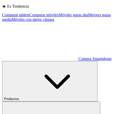
🔥 Es Tendencia
Comparar tablets
Comparar móviles
Móviles gama alta
Mejores gama
media
Móviles con mejor cámara
Compra Smartphone
Productos