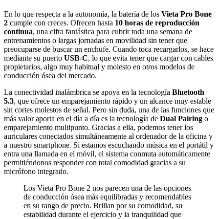
En lo que respecta a la autonomía, la batería de los
Vieta Pro Bone
2
cumple con creces. Ofrecen hasta
10 horas de reproducción
continua
, una cifra fantástica para cubrir toda una semana de
entrenamientos o largas jornadas en movilidad sin tener que
preocuparse de buscar un enchufe. Cuando toca recargarlos, se hace
mediante su puerto
USB-C
, lo que evita tener que cargar con cables
propietarios, algo muy habitual y molesto en otros modelos de
conducción ósea del mercado.
La conectividad inalámbrica se apoya en la tecnología
Bluetooth
5.3
, que ofrece un emparejamiento rápido y un alcance muy estable
sin cortes molestos de señal. Pero sin duda, una de las funciones que
más valor aporta en el día a día es la tecnología de
Dual Pairing
o
emparejamiento multipunto. Gracias a ella, podemos tener los
auriculares conectados simultáneamente al ordenador de la oficina y
a nuestro smartphone. Si estamos escuchando música en el portátil y
entra una llamada en el móvil, el sistema conmuta automáticamente
permitiéndonos responder con total comodidad gracias a su
micrófono integrado.
Los Vieta Pro Bone 2 nos parecen una de las opciones
de conducción ósea más equilibradas y recomendables
en su rango de precio. Brillan por su comodidad, su
estabilidad durante el ejercicio y la tranquilidad que