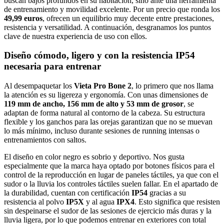
buscan bajos profundos en su habitación, sino ante una herramienta
de entrenamiento y movilidad excelente. Por un precio que ronda los
49,99 euros
, ofrecen un equilibrio muy decente entre prestaciones,
resistencia y versatilidad. A continuación, desgranamos los puntos
clave de nuestra experiencia de uso con ellos.
Diseño cómodo, ligero y con la resistencia IP54
necesaria para entrenar
Al desempaquetar los
Vieta Pro Bone 2
, lo primero que nos llama
la atención es su ligereza y ergonomía. Con unas dimensiones de
119 mm de ancho, 156 mm de alto y 53 mm de grosor
, se
adaptan de forma natural al contorno de la cabeza. Su estructura
flexible y los ganchos para las orejas garantizan que no se muevan
lo más mínimo, incluso durante sesiones de running intensas o
entrenamientos con saltos.
El diseño en color negro es sobrio y deportivo. Nos gusta
especialmente que la marca haya optado por botones físicos para el
control de la reproducción en lugar de paneles táctiles, ya que con el
sudor o la lluvia los controles táctiles suelen fallar. En el apartado de
la durabilidad, cuentan con certificación
IP54
gracias a su
resistencia al polvo
IP5X
y al agua
IPX4
. Esto significa que resisten
sin despeinarse el sudor de las sesiones de ejercicio más duras y la
lluvia ligera, por lo que podemos entrenar en exteriores con total