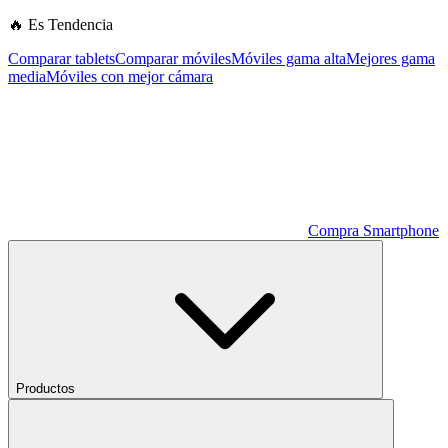
🔥 Es Tendencia
Comparar tablets
Comparar móviles
Móviles gama alta
Mejores gama
media
Móviles con mejor cámara
Compra Smartphone
Productos