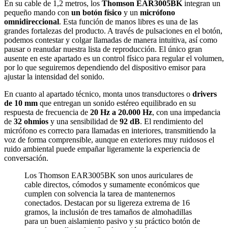
En su cable de 1,2 metros, los
Thomson EAR3005BK
integran un
pequeño mando con
un botón físico
y un
micrófono
omnidireccional
. Esta función de manos libres es una de las
grandes fortalezas del producto. A través de pulsaciones en el botón,
podemos contestar y colgar llamadas de manera intuitiva, así como
pausar o reanudar nuestra lista de reproducción. El único gran
ausente en este apartado es un control físico para regular el volumen,
por lo que seguiremos dependiendo del dispositivo emisor para
ajustar la intensidad del sonido.
En cuanto al apartado técnico, monta unos transductores o
drivers
de 10 mm
que entregan un sonido estéreo equilibrado en su
respuesta de frecuencia de
20 Hz a 20.000 Hz
, con una impedancia
de
32 ohmios
y una sensibilidad de
92 dB
. El rendimiento del
micrófono es correcto para llamadas en interiores, transmitiendo la
voz de forma comprensible, aunque en exteriores muy ruidosos el
ruido ambiental puede empañar ligeramente la experiencia de
conversación.
Los Thomson EAR3005BK son unos auriculares de
cable directos, cómodos y sumamente económicos que
cumplen con solvencia la tarea de mantenernos
conectados. Destacan por su ligereza extrema de 16
gramos, la inclusión de tres tamaños de almohadillas
para un buen aislamiento pasivo y su práctico botón de