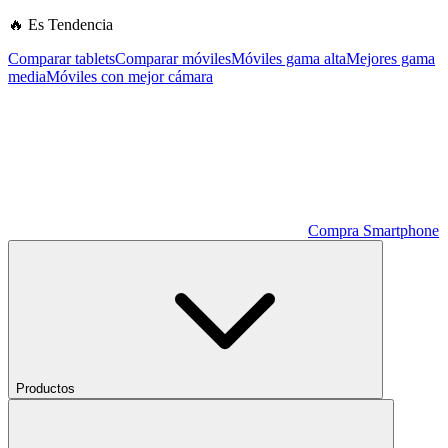
🔥 Es Tendencia
Comparar tablets
Comparar móviles
Móviles gama alta
Mejores gama
media
Móviles con mejor cámara
Compra Smartphone
Productos