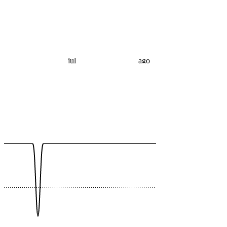
 €
 €
jul
ago
 €
 €
 €
 €
 €
 €