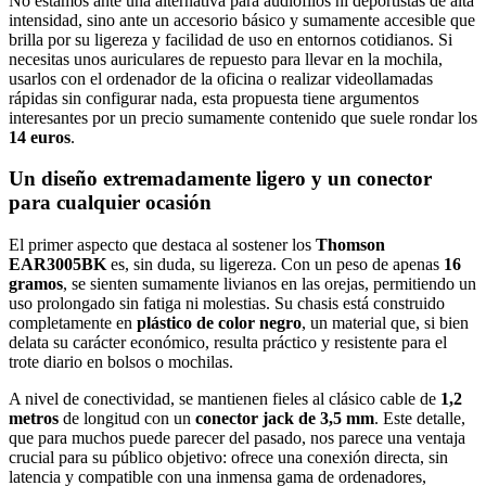
No estamos ante una alternativa para audiófilos ni deportistas de alta
intensidad, sino ante un accesorio básico y sumamente accesible que
brilla por su ligereza y facilidad de uso en entornos cotidianos. Si
necesitas unos auriculares de repuesto para llevar en la mochila,
usarlos con el ordenador de la oficina o realizar videollamadas
rápidas sin configurar nada, esta propuesta tiene argumentos
interesantes por un precio sumamente contenido que suele rondar los
14 euros
.
Un diseño extremadamente ligero y un conector
para cualquier ocasión
El primer aspecto que destaca al sostener los
Thomson
EAR3005BK
es, sin duda, su ligereza. Con un peso de apenas
16
gramos
, se sienten sumamente livianos en las orejas, permitiendo un
uso prolongado sin fatiga ni molestias. Su chasis está construido
completamente en
plástico de color negro
, un material que, si bien
delata su carácter económico, resulta práctico y resistente para el
trote diario en bolsos o mochilas.
A nivel de conectividad, se mantienen fieles al clásico cable de
1,2
metros
de longitud con un
conector jack de 3,5 mm
. Este detalle,
que para muchos puede parecer del pasado, nos parece una ventaja
crucial para su público objetivo: ofrece una conexión directa, sin
latencia y compatible con una inmensa gama de ordenadores,