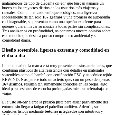
inalámbricos de tipo de diadema
on-ear
que buscan ganarse un
hueco en los trayectos diarios de los usuarios más viajeros y
casuales. Con un marcado enfoque ecológico, una ligereza
sobresaliente de tan solo
167 gramos
y una promesa de autonomía
casi inagotable, se presentan como una opción excelente para
quienes quieren llevar su música a todas partes sin complicaciones.
Tras analizarlos en profundidad, os contamos nuestra opinión sobre
este modelo que destaca por su compromiso ambiental y su
comodidad diaria.
Diseño sostenible, ligereza extrema y comodidad en
el día a día
La identidad de la marca está muy presente en estos auriculares, que
combinan plásticos de alta resistencia con detalles en materiales
sostenibles como el bambú con certificación FSC y su icónico tejido
REWIND. Nos parece todo un acierto que, con un peso de apenas
167 gramos
, resulten tan sumamente cómodos en las orejas, algo
ideal para sesiones de escucha prolongadas mientras teletrabajas o
viajas.
El ajuste
on-ear
ejerce la presión justa para aislar pasivamente del
entorno sin llegar a fatigar el pabellón auditivo. Además, sus
controles físicos mediante
botones integrados
son intuitivos y