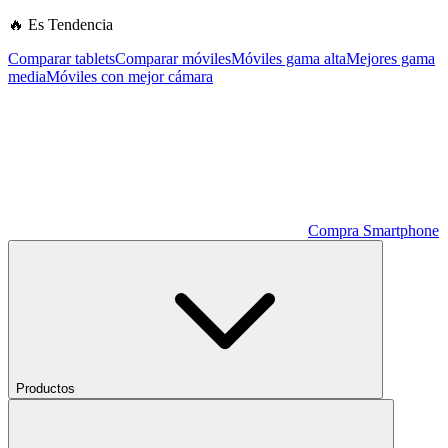
🔥 Es Tendencia
Comparar tablets
Comparar móviles
Móviles gama alta
Mejores gama
media
Móviles con mejor cámara
Compra Smartphone
Productos