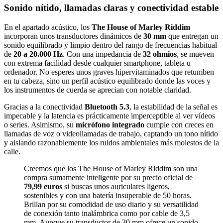
Sonido nítido, llamadas claras y conectividad estable
En el apartado acústico, los
The House of Marley Riddim
incorporan unos transductores dinámicos de
30 mm
que entregan un
sonido equilibrado y limpio dentro del rango de frecuencias habitual
de
20 a 20.000 Hz
. Con una impedancia de
32 ohmios
, se mueven
con extrema facilidad desde cualquier smartphone, tableta u
ordenador. No esperes unos graves hipervitaminados que retumben
en tu cabeza, sino un perfil acústico equilibrado donde las voces y
los instrumentos de cuerda se aprecian con notable claridad.
Gracias a la conectividad
Bluetooth 5.3
, la estabilidad de la señal es
impecable y la latencia es prácticamente imperceptible al ver vídeos
o series. Asimismo, su
micrófono integrado
cumple con creces en
llamadas de voz o videollamadas de trabajo, captando un tono nítido
y aislando razonablemente los ruidos ambientales más molestos de la
calle.
Creemos que los The House of Marley Riddim son una
compra sumamente inteligente por su precio oficial de
79,99 euros
si buscas unos auriculares ligeros,
sostenibles y con una batería insuperable de 50 horas.
Brillan por su comodidad de uso diario y su versatilidad
de conexión tanto inalámbrica como por cable de 3,5
mm. Aunque su transductor de 30 mm ofrece un sonido