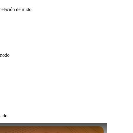
elación de ruido
ómodo
vado