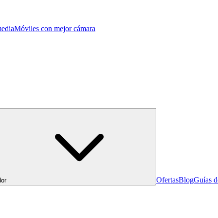
edia
Móviles con mejor cámara
Ofertas
Blog
Guías 
or