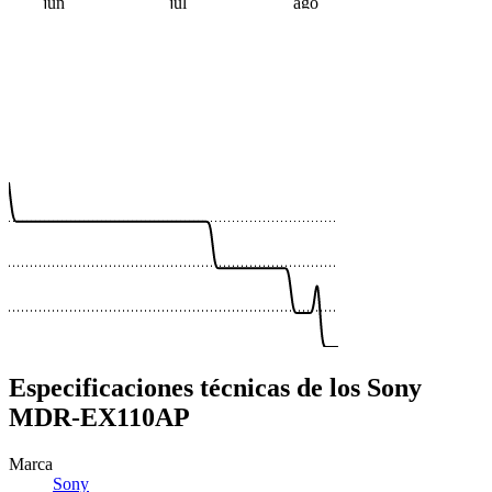
jun
jul
ago
 €
 €
 €
 €
 €
 €
 €
Especificaciones técnicas de los Sony
MDR-EX110AP
Marca
Sony