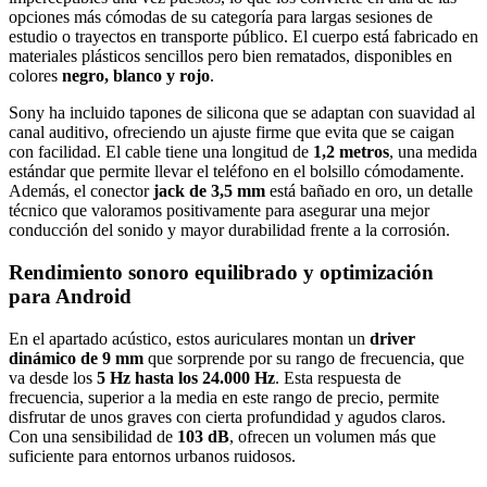
opciones más cómodas de su categoría para largas sesiones de
estudio o trayectos en transporte público. El cuerpo está fabricado en
materiales plásticos sencillos pero bien rematados, disponibles en
colores
negro, blanco y rojo
.
Sony ha incluido tapones de silicona que se adaptan con suavidad al
canal auditivo, ofreciendo un ajuste firme que evita que se caigan
con facilidad. El cable tiene una longitud de
1,2 metros
, una medida
estándar que permite llevar el teléfono en el bolsillo cómodamente.
Además, el conector
jack de 3,5 mm
está bañado en oro, un detalle
técnico que valoramos positivamente para asegurar una mejor
conducción del sonido y mayor durabilidad frente a la corrosión.
Rendimiento sonoro equilibrado y optimización
para Android
En el apartado acústico, estos auriculares montan un
driver
dinámico de 9 mm
que sorprende por su rango de frecuencia, que
va desde los
5 Hz hasta los 24.000 Hz
. Esta respuesta de
frecuencia, superior a la media en este rango de precio, permite
disfrutar de unos graves con cierta profundidad y agudos claros.
Con una sensibilidad de
103 dB
, ofrecen un volumen más que
suficiente para entornos urbanos ruidosos.