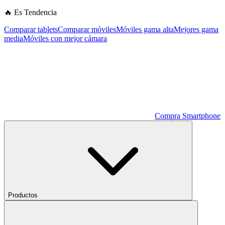
🔥 Es Tendencia
Comparar tablets
Comparar móviles
Móviles gama alta
Mejores gama
media
Móviles con mejor cámara
Compra Smartphone
Productos