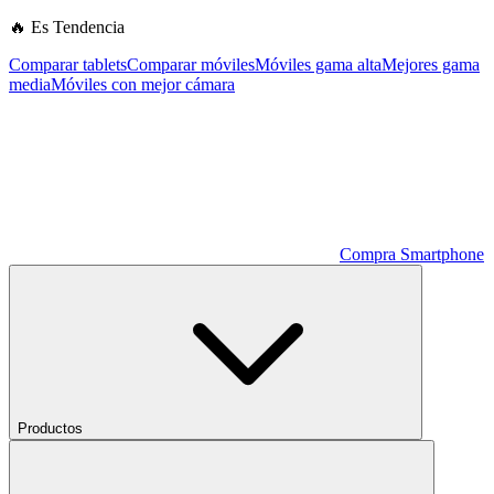
🔥 Es Tendencia
Comparar tablets
Comparar móviles
Móviles gama alta
Mejores gama
media
Móviles con mejor cámara
Compra Smartphone
Productos