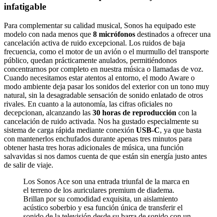
infatigable
Para complementar su calidad musical, Sonos ha equipado este
modelo con nada menos que
8 micrófonos
destinados a ofrecer una
cancelación activa de ruido excepcional. Los ruidos de baja
frecuencia, como el motor de un avión o el murmullo del transporte
público, quedan prácticamente anulados, permitiéndonos
concentrarnos por completo en nuestra música o llamadas de voz.
Cuando necesitamos estar atentos al entorno, el modo Aware o
modo ambiente deja pasar los sonidos del exterior con un tono muy
natural, sin la desagradable sensación de sonido enlatado de otros
rivales. En cuanto a la autonomía, las cifras oficiales no
decepcionan, alcanzando las
30 horas de reproducción
con la
cancelación de ruido activada. Nos ha gustado especialmente su
sistema de carga rápida mediante conexión
USB-C
, ya que basta
con mantenerlos enchufados durante apenas tres minutos para
obtener hasta tres horas adicionales de música, una función
salvavidas si nos damos cuenta de que están sin energía justo antes
de salir de viaje.
Los Sonos Ace son una entrada triunfal de la marca en
el terreno de los auriculares premium de diadema.
Brillan por su comodidad exquisita, un aislamiento
acústico soberbio y esa función única de transferir el
sonido de la televisión desde su barra de sonido con un