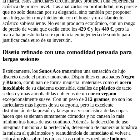
la marca, estos auriculares circumaurales prometen una experiencia
acústica de primer nivel. Tras analizarlos en profundidad, nos parece
que no solo destacan por su elegancia, sino también por proponer
una integración muy inteligente con el hogar y un aislamiento
acústico sobresaliente. No es un producto económico, con un rango
de precio de venta que oscila entre los
429 €
y los
449 €
, pero la
marca ha puesto toda su experiencia en ingeniería de sonido para
justificar cada euro de su inversión.
Diseño refinado con una comodidad pensada para
largas sesiones
Estéticamente, los
Sonos Ace
transmiten una sensación de lujo
discreto desde el primer momento. Disponibles en acabados
Negro
y
Blanco
, combinan de forma magistral materiales como el
acero
inoxidable
de su diadema extensible, detalles de
plástico
de tacto
sedoso y unas almohadillas cubiertas de un
cuero vegano
excepcionalmente suave. Con un peso de
312 gramos
, no son los
auriculares más ligeros de su categoría, pero la excelente
distribución de la presión y la espuma viscoelástica de las copas
hacen que se sientan sumamente cómodos y no cansen lo más
mínimo tras horas de uso continuo. Además, la detección de uso
integrada funciona a la perfección, deteniendo de manera automática
la música al quitárnoslos y reanudándola de inmediato al volver a
colocárnoslos sobre las orejas. Los controles mediante
botones