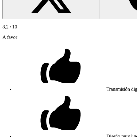
8,2
/ 10
A favor
Transmisión digi
Diseño muy lig