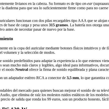
dentemente livianos en la cabeza. Su formato es de tipo
on-ear
(supraaura
 la diadema para que sea lo suficientemente firme como para no caerse 
uriculares funcionan con dos pilas recargables tipo AAA que se alojan e
nes de base de carga y pesa unos
315 gramos
. La batería nos otorga un
ivo antes de necesitar pasar de nuevo por la base.
imiento
amente en la copa del auricular mediante botones físicos intuitivos y d
o el volumen y la selección de modos.
e sonido predefinidos para adaptar la experiencia a lo que estemos vi
s sean mucho más claros y legibles, algo ideal para informativos, docume
 y el modo
Neutral
ofrece la firma de sonido equilibrada y plana caracter
con un adaptador estéreo RCA a conector de
3,5 mm
, lo que garantiza 
ables del mercado para quienes buscan mejorar el sonido de su televi
 Audio, que elimina de raíz los molestos ruidos estáticos de los modelo
precio de salida que ronda los 99 euros, son un producto honesto, fácil