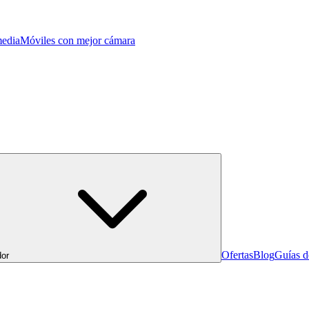
edia
Móviles con mejor cámara
Ofertas
Blog
Guías 
or