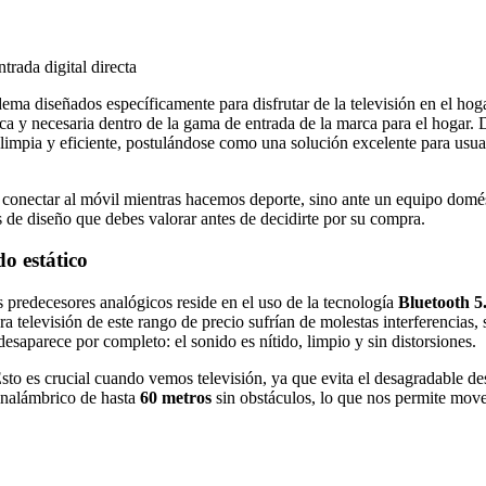
trada digital directa
ema diseñados específicamente para disfrutar de la televisión en el ho
a y necesaria dentro de la gama de entrada de la marca para el hogar. 
 limpia y eficiente, postulándose como una solución excelente para usua
ra conectar al móvil mientras hacemos deporte, sino ante un equipo dom
s de diseño que debes valorar antes de decidirte por su compra.
do estático
s predecesores analógicos reside en el uso de la tecnología
Bluetooth 5
ra televisión de este rango de precio sufrían de molestas interferencias
esaparece por completo: el sonido es nítido, limpio y sin distorsiones.
to es crucial cuando vemos televisión, ya que evita el desagradable desf
 inalámbrico de hasta
60 metros
sin obstáculos, lo que nos permite mover