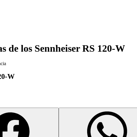
as de los
Sennheiser RS 120-W
ncia
120-W