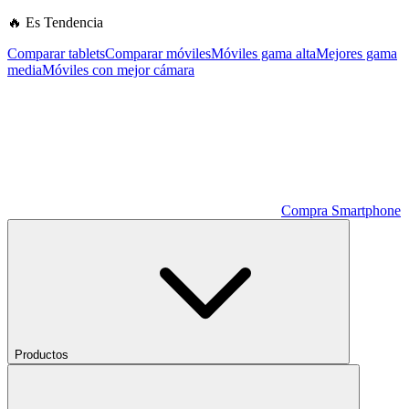
🔥 Es Tendencia
Comparar tablets
Comparar móviles
Móviles gama alta
Mejores gama
media
Móviles con mejor cámara
Compra Smartphone
Productos