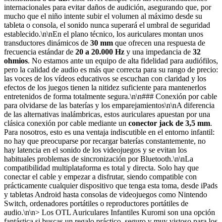
internacionales para evitar daños de audición, asegurando que, por
mucho que el niño intente subir el volumen al máximo desde su
tableta o consola, el sonido nunca superará el umbral de seguridad
establecido.\n\nEn el plano técnico, los auriculares montan unos
transductores dinámicos de
30 mm
que ofrecen una respuesta de
frecuencia estándar de
20 a 20.000 Hz
y una impedancia de
32
ohmios
. No estamos ante un equipo de alta fidelidad para audiófilos,
pero la calidad de audio es más que correcta para su rango de precio:
las voces de los vídeos educativos se escuchan con claridad y los
efectos de los juegos tienen la nitidez suficiente para mantenerlos
entretenidos de forma totalmente segura.\n\n### Conexión por cable
para olvidarse de las baterías y los emparejamientos\n\nA diferencia
de las alternativas inalámbricas, estos auriculares apuestan por una
clásica conexión por cable mediante un
conector jack de 3,5 mm
.
Para nosotros, esto es una ventaja indiscutible en el entorno infantil:
no hay que preocuparse por recargar baterías constantemente, no
hay latencia en el sonido de los videojuegos y se evitan los
habituales problemas de sincronización por Bluetooth.\n\nLa
compatibilidad multiplataforma es total y directa. Solo hay que
conectar el cable y empezar a disfrutar, siendo compatible con
prácticamente cualquier dispositivo que tenga esta toma, desde iPads
y tabletas Android hasta consolas de videojuegos como Nintendo
Switch, ordenadores portátiles o reproductores portátiles de
audio.\n\n> Los OTL Auriculares Infantiles Kuromi son una opción
fantástica si buscas un regalo práctico, seguro y muy vistoso para los