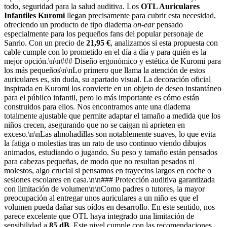
todo, seguridad para la salud auditiva. Los
OTL Auriculares
Infantiles Kuromi
llegan precisamente para cubrir esta necesidad,
ofreciendo un producto de tipo diadema
on-ear
pensado
especialmente para los pequeños fans del popular personaje de
Sanrio. Con un precio de
21,95 €
, analizamos si esta propuesta con
cable cumple con lo prometido en el día a día y para quién es la
mejor opción.\n\n### Diseño ergonómico y estética de Kuromi para
los más pequeños\n\nLo primero que llama la atención de estos
auriculares es, sin duda, su apartado visual. La decoración oficial
inspirada en Kuromi los convierte en un objeto de deseo instantáneo
para el público infantil, pero lo más importante es cómo están
construidos para ellos. Nos encontramos ante una diadema
totalmente ajustable que permite adaptar el tamaño a medida que los
niños crecen, asegurando que no se caigan ni aprieten en
exceso.\n\nLas almohadillas son notablemente suaves, lo que evita
la fatiga o molestias tras un rato de uso continuo viendo dibujos
animados, estudiando o jugando. Su peso y tamaño están pensados
para cabezas pequeñas, de modo que no resultan pesados ni
molestos, algo crucial si pensamos en trayectos largos en coche o
sesiones escolares en casa.\n\n### Protección auditiva garantizada
con limitación de volumen\n\nComo padres o tutores, la mayor
preocupación al entregar unos auriculares a un niño es que el
volumen pueda dañar sus oídos en desarrollo. En este sentido, nos
parece excelente que OTL haya integrado una limitación de
sensibilidad a
85 dB
. Este nivel cumple con las recomendaciones