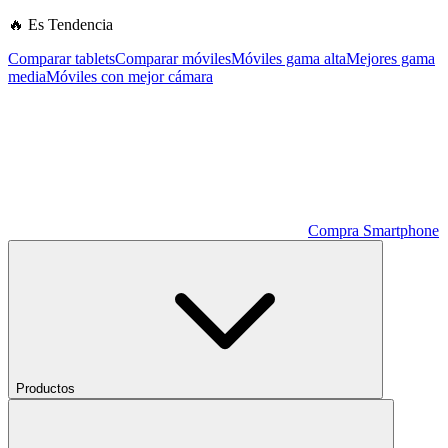
🔥 Es Tendencia
Comparar tablets
Comparar móviles
Móviles gama alta
Mejores gama
media
Móviles con mejor cámara
Compra Smartphone
Productos