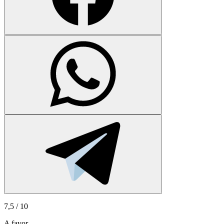
7,5
/ 10
A favor