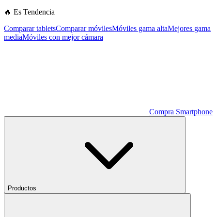
🔥 Es Tendencia
Comparar tablets
Comparar móviles
Móviles gama alta
Mejores gama
media
Móviles con mejor cámara
Compra Smartphone
Productos