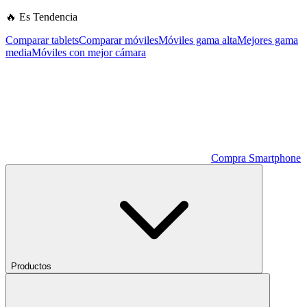
🔥 Es Tendencia
Comparar tablets
Comparar móviles
Móviles gama alta
Mejores gama
media
Móviles con mejor cámara
Compra Smartphone
Productos