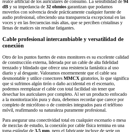
realce artificial de los auriculares de consumo. La sensibilidad de
94
dB
y su impedancia de
32 ohmios
garantizan que podamos
moverlos con solvencia desde prácticamente cualquier fuente de
audio profesional, ofreciendo una transparencia excepcional en las
voces y en las frecuencias más altas, que se perciben cristalinas y
llenas de matices sin resultar fatigantes.
Cable profesional intercambiable y versatilidad de
conexión
Otro de los puntos fuertes de estos monitores es su excelente calidad
de construcción externa, liderada por un cable de alta fidelidad
trenzado y blindado que ofrece una resistencia fantástica al uso
diario y al desgaste. Valoramos enormemente que el cable sea
desmontable y utilice conectores
MMCX
giratorios, lo que significa
que si sufrimos algún tirón o daño accidental en el escenario,
podemos reemplazar el cable con total facilidad sin tener que
desechar los auriculares por completo. Al ser un producto enfocado
a la monitorización pura y dura, debemos recordar que carece por
completo de micrófono o de controles integrados para el teléfono
móvil, reafirmando su naturaleza puramente profesional.
Para asegurar una conectividad total en cualquier escenario o mesa
de mezclas de estudio, la conexión por cable física termina en una
toma estándar de
3,5 mm
, pero el fabricante incluye de serie un