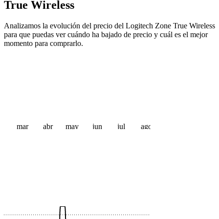
True Wireless
Analizamos la evolución del precio del Logitech Zone True Wireless
para que puedas ver cuándo ha bajado de precio y cuál es el mejor
momento para comprarlo.
mar
abr
may
jun
jul
ago
 €
 €
 €
 €
 €
 €
 €
 €