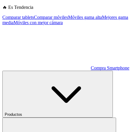
🔥 Es Tendencia
Comparar tablets
Comparar móviles
Móviles gama alta
Mejores gama
media
Móviles con mejor cámara
Compra Smartphone
Productos