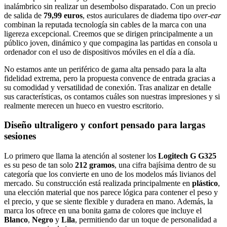
inalámbrico sin realizar un desembolso disparatado. Con un precio
de salida de
79,99 euros
, estos auriculares de diadema tipo
over-ear
combinan la reputada tecnología sin cables de la marca con una
ligereza excepcional. Creemos que se dirigen principalmente a un
público joven, dinámico y que compagina las partidas en consola u
ordenador con el uso de dispositivos móviles en el día a día.
No estamos ante un periférico de gama alta pensado para la alta
fidelidad extrema, pero la propuesta convence de entrada gracias a
su comodidad y versatilidad de conexión. Tras analizar en detalle
sus características, os contamos cuáles son nuestras impresiones y si
realmente merecen un hueco en vuestro escritorio.
Diseño ultraligero y confort pensado para largas
sesiones
Lo primero que llama la atención al sostener los
Logitech G G325
es su peso de tan solo
212 gramos
, una cifra bajísima dentro de su
categoría que los convierte en uno de los modelos más livianos del
mercado. Su construcción está realizada principalmente en
plástico
,
una elección material que nos parece lógica para contener el peso y
el precio, y que se siente flexible y duradera en mano. Además, la
marca los ofrece en una bonita gama de colores que incluye el
Blanco
,
Negro
y
Lila
, permitiendo dar un toque de personalidad a