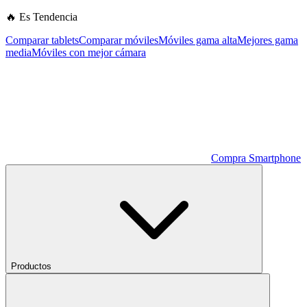
🔥 Es Tendencia
Comparar tablets
Comparar móviles
Móviles gama alta
Mejores gama
media
Móviles con mejor cámara
Compra Smartphone
Productos