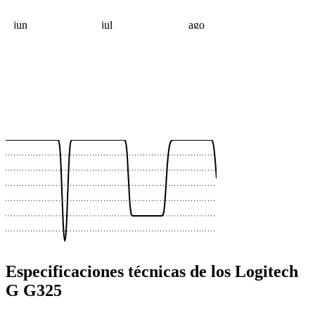
jun
jul
ago
 €
 €
 €
 €
 €
 €
Especificaciones técnicas de los Logitech
G G325