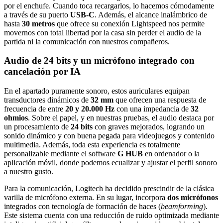
por el enchufe. Cuando toca recargarlos, lo hacemos cómodamente
a través de su puerto
USB-C
. Además, el alcance inalámbrico de
hasta
30 metros
que ofrece su conexión Lightspeed nos permite
movernos con total libertad por la casa sin perder el audio de la
partida ni la comunicación con nuestros compañeros.
Audio de 24 bits y un micrófono integrado con
cancelación por IA
En el apartado puramente sonoro, estos auriculares equipan
transductores dinámicos de
32 mm
que ofrecen una respuesta de
frecuencia de entre
20 y 20.000 Hz
con una impedancia de
32
ohmios
. Sobre el papel, y en nuestras pruebas, el audio destaca por
un procesamiento de
24 bits
con graves mejorados, logrando un
sonido dinámico y con buena pegada para videojuegos y contenido
multimedia. Además, toda esta experiencia es totalmente
personalizable mediante el software
G HUB
en ordenador o la
aplicación móvil, donde podemos ecualizar y ajustar el perfil sonoro
a nuestro gusto.
Para la comunicación, Logitech ha decidido prescindir de la clásica
varilla de micrófono externa. En su lugar, incorpora
dos micrófonos
integrados con tecnología de formación de haces (
beamforming
).
Este sistema cuenta con una reducción de ruido optimizada mediante