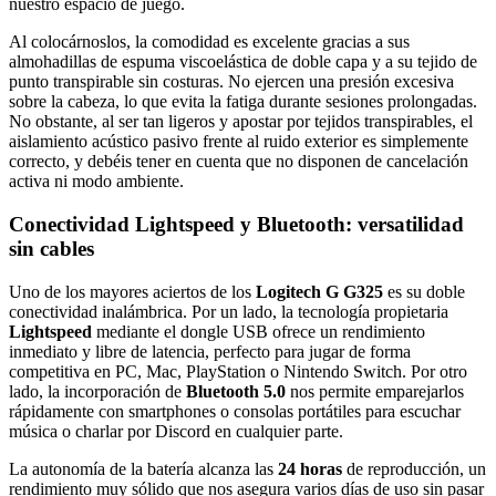
nuestro espacio de juego.
Al colocárnoslos, la comodidad es excelente gracias a sus
almohadillas de espuma viscoelástica de doble capa y a su tejido de
punto transpirable sin costuras. No ejercen una presión excesiva
sobre la cabeza, lo que evita la fatiga durante sesiones prolongadas.
No obstante, al ser tan ligeros y apostar por tejidos transpirables, el
aislamiento acústico pasivo frente al ruido exterior es simplemente
correcto, y debéis tener en cuenta que no disponen de cancelación
activa ni modo ambiente.
Conectividad Lightspeed y Bluetooth: versatilidad
sin cables
Uno de los mayores aciertos de los
Logitech G G325
es su doble
conectividad inalámbrica. Por un lado, la tecnología propietaria
Lightspeed
mediante el dongle USB ofrece un rendimiento
inmediato y libre de latencia, perfecto para jugar de forma
competitiva en PC, Mac, PlayStation o Nintendo Switch. Por otro
lado, la incorporación de
Bluetooth 5.0
nos permite emparejarlos
rápidamente con smartphones o consolas portátiles para escuchar
música o charlar por Discord en cualquier parte.
La autonomía de la batería alcanza las
24 horas
de reproducción, un
rendimiento muy sólido que nos asegura varios días de uso sin pasar