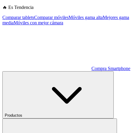
🔥 Es Tendencia
Comparar tablets
Comparar móviles
Móviles gama alta
Mejores gama
media
Móviles con mejor cámara
Compra Smartphone
Productos