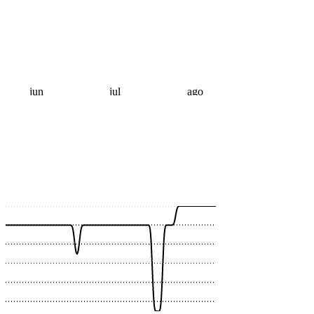
jun
jul
ago
 €
 €
 €
 €
 €
 €
 €
 €
 €
 €
 €