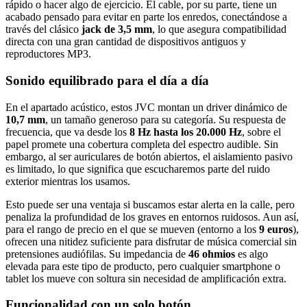
rápido o hacer algo de ejercicio. El cable, por su parte, tiene un
acabado pensado para evitar en parte los enredos, conectándose a
través del clásico
jack de 3,5 mm
, lo que asegura compatibilidad
directa con una gran cantidad de dispositivos antiguos y
reproductores MP3.
Sonido equilibrado para el día a día
En el apartado acústico, estos JVC montan un driver dinámico de
10,7 mm
, un tamaño generoso para su categoría. Su respuesta de
frecuencia, que va desde los
8 Hz hasta los 20.000 Hz
, sobre el
papel promete una cobertura completa del espectro audible. Sin
embargo, al ser auriculares de botón abiertos, el aislamiento pasivo
es limitado, lo que significa que escucharemos parte del ruido
exterior mientras los usamos.
Esto puede ser una ventaja si buscamos estar alerta en la calle, pero
penaliza la profundidad de los graves en entornos ruidosos. Aun así,
para el rango de precio en el que se mueven (entorno a los
9 euros
),
ofrecen una nitidez suficiente para disfrutar de música comercial sin
pretensiones audiófilas. Su impedancia de
46 ohmios
es algo
elevada para este tipo de producto, pero cualquier smartphone o
tablet los mueve con soltura sin necesidad de amplificación extra.
Funcionalidad con un solo botón