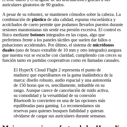
auriculares giratorios de 90 grados.
A pesar de su robustez, se mantienen cómodos sobre la cabeza. La
combinación de
plástico
de alta calidad, espuma viscoelástica y
acolchados de cuero permite que podamos llevarlos puestos durante
sesiones maratonianas sin sentir esa presión excesiva. El control es
físico mediante
botones
integrados en las copas, algo que
preferimos frente a los paneles táctiles que suelen dar fallos o
pulsaciones accidentales. Por último, el sistema de
micrófonos
duales
(uno de brazo extraíble de 10 mm y otro integrado) asegura
que nuestra voz se escuche con claridad, cumpliendo con creces su
función tanto en partidas cooperativas como en llamadas casuales.
El HyperX Cloud Flight 2 representa el punto de
madurez que esperábamos en la gama inalámbrica de la
marca: diseño robusto, audio espacial y una autonomía
de 150 horas que es, sencillamente, imbatible en su
rango. Aunque carece de cancelación de ruido activa,
su comodidad y la versatilidad de su conexión
Bluetooth lo convierten en una de las opciones más
equilibradas para gaming. Lo recomendamos sin
reservas para quienes busquen fiabilidad y quieran
olvidarse de cargar sus auriculares durante semanas.