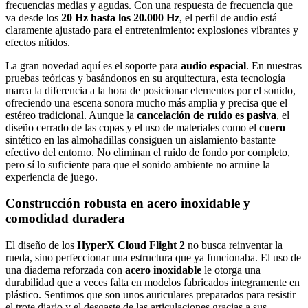
frecuencias medias y agudas. Con una respuesta de frecuencia que
va desde los
20 Hz hasta los 20.000 Hz
, el perfil de audio está
claramente ajustado para el entretenimiento: explosiones vibrantes y
efectos nítidos.
La gran novedad aquí es el soporte para
audio espacial
. En nuestras
pruebas teóricas y basándonos en su arquitectura, esta tecnología
marca la diferencia a la hora de posicionar elementos por el sonido,
ofreciendo una escena sonora mucho más amplia y precisa que el
estéreo tradicional. Aunque la
cancelación de ruido es pasiva
, el
diseño cerrado de las copas y el uso de materiales como el
cuero
sintético en las almohadillas consiguen un aislamiento bastante
efectivo del entorno. No eliminan el ruido de fondo por completo,
pero sí lo suficiente para que el sonido ambiente no arruine la
experiencia de juego.
Construcción robusta en acero inoxidable y
comodidad duradera
El diseño de los
HyperX Cloud Flight 2
no busca reinventar la
rueda, sino perfeccionar una estructura que ya funcionaba. El uso de
una diadema reforzada con
acero inoxidable
le otorga una
durabilidad que a veces falta en modelos fabricados íntegramente en
plástico. Sentimos que son unos auriculares preparados para resistir
el trote diario y el desgaste de las articulaciones gracias a sus