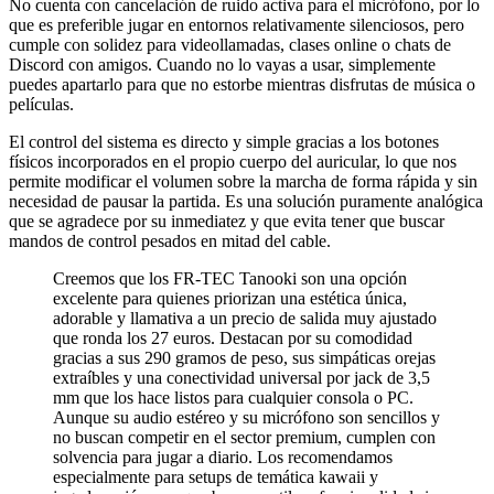
No cuenta con cancelación de ruido activa para el micrófono, por lo
que es preferible jugar en entornos relativamente silenciosos, pero
cumple con solidez para videollamadas, clases online o chats de
Discord con amigos. Cuando no lo vayas a usar, simplemente
puedes apartarlo para que no estorbe mientras disfrutas de música o
películas.
El control del sistema es directo y simple gracias a los botones
físicos incorporados en el propio cuerpo del auricular, lo que nos
permite modificar el volumen sobre la marcha de forma rápida y sin
necesidad de pausar la partida. Es una solución puramente analógica
que se agradece por su inmediatez y que evita tener que buscar
mandos de control pesados en mitad del cable.
Creemos que los FR-TEC Tanooki son una opción
excelente para quienes priorizan una estética única,
adorable y llamativa a un precio de salida muy ajustado
que ronda los 27 euros. Destacan por su comodidad
gracias a sus 290 gramos de peso, sus simpáticas orejas
extraíbles y una conectividad universal por jack de 3,5
mm que los hace listos para cualquier consola o PC.
Aunque su audio estéreo y su micrófono son sencillos y
no buscan competir en el sector premium, cumplen con
solvencia para jugar a diario. Los recomendamos
especialmente para setups de temática kawaii y