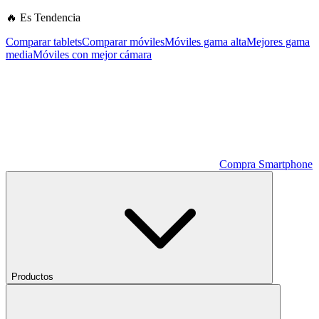
🔥 Es Tendencia
Comparar tablets
Comparar móviles
Móviles gama alta
Mejores gama
media
Móviles con mejor cámara
Compra Smartphone
Productos