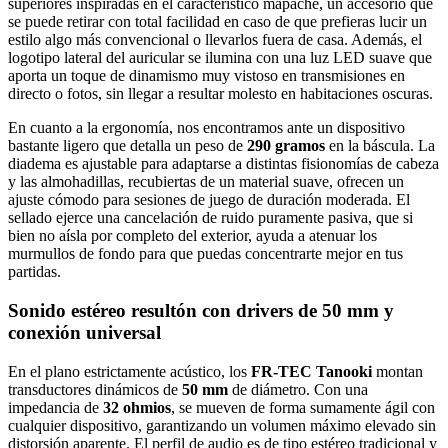
superiores inspiradas en el característico mapache, un accesorio que
se puede retirar con total facilidad en caso de que prefieras lucir un
estilo algo más convencional o llevarlos fuera de casa. Además, el
logotipo lateral del auricular se ilumina con una luz LED suave que
aporta un toque de dinamismo muy vistoso en transmisiones en
directo o fotos, sin llegar a resultar molesto en habitaciones oscuras.
En cuanto a la ergonomía, nos encontramos ante un dispositivo
bastante ligero que detalla un peso de
290 gramos
en la báscula. La
diadema es ajustable para adaptarse a distintas fisionomías de cabeza
y las almohadillas, recubiertas de un material suave, ofrecen un
ajuste cómodo para sesiones de juego de duración moderada. El
sellado ejerce una cancelación de ruido puramente pasiva, que si
bien no aísla por completo del exterior, ayuda a atenuar los
murmullos de fondo para que puedas concentrarte mejor en tus
partidas.
Sonido estéreo resultón con drivers de 50 mm y
conexión universal
En el plano estrictamente acústico, los
FR-TEC Tanooki
montan
transductores dinámicos de
50 mm
de diámetro. Con una
impedancia de
32 ohmios
, se mueven de forma sumamente ágil con
cualquier dispositivo, garantizando un volumen máximo elevado sin
distorsión aparente. El perfil de audio es de tipo estéreo tradicional y