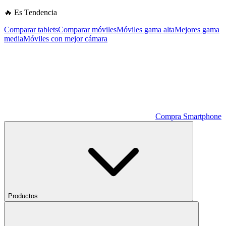
🔥 Es Tendencia
Comparar tablets
Comparar móviles
Móviles gama alta
Mejores gama
media
Móviles con mejor cámara
Compra Smartphone
Productos