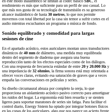
en este modo inalámbrico se limitan al códec básico
SBC
, el
rendimiento es más que suficiente para un perfil de uso casual. Lo
que más nos gusta de su tecnología de transmisión es su generoso
alcance inalámbrico de hasta
30 metros
, lo que nos permite
movernos con total libertad por la casa sin temor a sufrir cortes en el
audio mientras escuchamos un programa o música de fondo.
Sonido equilibrado y comodidad para largas
sesiones de cine
En el apartado acústico, estos auriculares montan unos transductores
dinámicos de
40 mm
de diámetro, una medida muy equilibrada
dentro del segmento de diadema que asegura una buena
reproducción tanto de los efectos especiales como de los diálogos.
Con una respuesta de frecuencia estándar de entre
20 y 20.000 Hz
y
una impedancia de
32 ohmios
, la firma sonora está muy orientada a
ofrecer voces claras, evitando esa saturación de graves que a veces
empaña las conversaciones en películas y series.
Su diseño circumaural abraza por completo la oreja, lo que
proporciona un aislamiento acústico pasivo correcto para amortiguar
los ruidos del hogar. La ergonomía está bien resuelta y se sienten
ligeros para soportar maratones de series sin fatiga. Para facilitar el
control diario, Energy Sistem ha optado por integrar botones físicos
en las copas de los auriculares, algo que nos parece un acierto frente