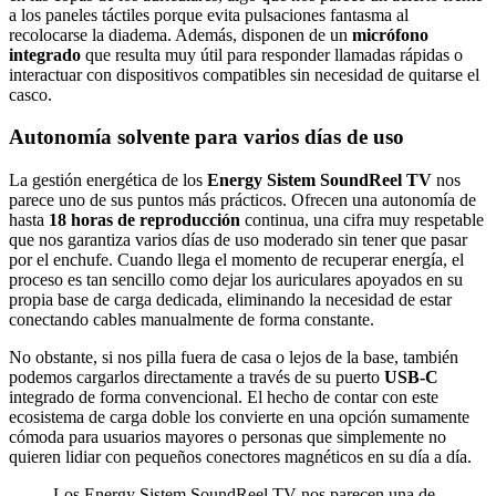
a los paneles táctiles porque evita pulsaciones fantasma al
recolocarse la diadema. Además, disponen de un
micrófono
integrado
que resulta muy útil para responder llamadas rápidas o
interactuar con dispositivos compatibles sin necesidad de quitarse el
casco.
Autonomía solvente para varios días de uso
La gestión energética de los
Energy Sistem SoundReel TV
nos
parece uno de sus puntos más prácticos. Ofrecen una autonomía de
hasta
18 horas de reproducción
continua, una cifra muy respetable
que nos garantiza varios días de uso moderado sin tener que pasar
por el enchufe. Cuando llega el momento de recuperar energía, el
proceso es tan sencillo como dejar los auriculares apoyados en su
propia base de carga dedicada, eliminando la necesidad de estar
conectando cables manualmente de forma constante.
No obstante, si nos pilla fuera de casa o lejos de la base, también
podemos cargarlos directamente a través de su puerto
USB-C
integrado de forma convencional. El hecho de contar con este
ecosistema de carga doble los convierte en una opción sumamente
cómoda para usuarios mayores o personas que simplemente no
quieren lidiar con pequeños conectores magnéticos en su día a día.
Los Energy Sistem SoundReel TV nos parecen una de