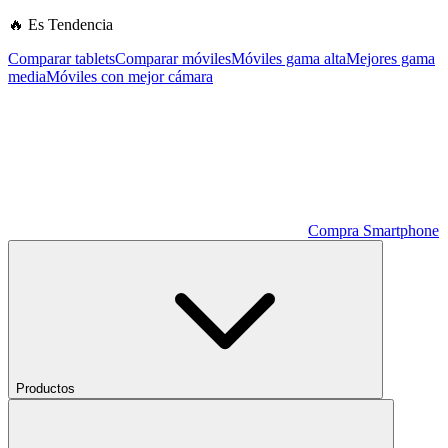
🔥 Es Tendencia
Comparar tablets
Comparar móviles
Móviles gama alta
Mejores gama
media
Móviles con mejor cámara
Compra Smartphone
Productos