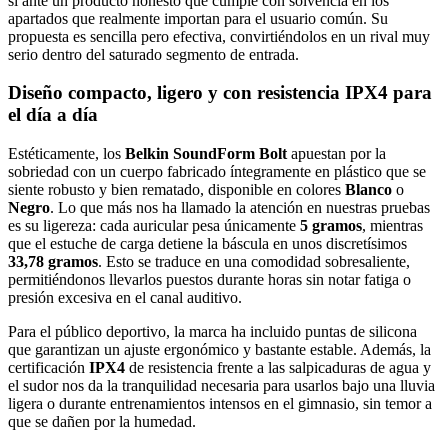
sí ante un producto honesto que cumple con solvencia en los
apartados que realmente importan para el usuario común. Su
propuesta es sencilla pero efectiva, convirtiéndolos en un rival muy
serio dentro del saturado segmento de entrada.
Diseño compacto, ligero y con resistencia IPX4 para
el día a día
Estéticamente, los
Belkin SoundForm Bolt
apuestan por la
sobriedad con un cuerpo fabricado íntegramente en plástico que se
siente robusto y bien rematado, disponible en colores
Blanco
o
Negro
. Lo que más nos ha llamado la atención en nuestras pruebas
es su ligereza: cada auricular pesa únicamente
5 gramos
, mientras
que el estuche de carga detiene la báscula en unos discretísimos
33,78 gramos
. Esto se traduce en una comodidad sobresaliente,
permitiéndonos llevarlos puestos durante horas sin notar fatiga o
presión excesiva en el canal auditivo.
Para el público deportivo, la marca ha incluido puntas de silicona
que garantizan un ajuste ergonómico y bastante estable. Además, la
certificación
IPX4
de resistencia frente a las salpicaduras de agua y
el sudor nos da la tranquilidad necesaria para usarlos bajo una lluvia
ligera o durante entrenamientos intensos en el gimnasio, sin temor a
que se dañen por la humedad.