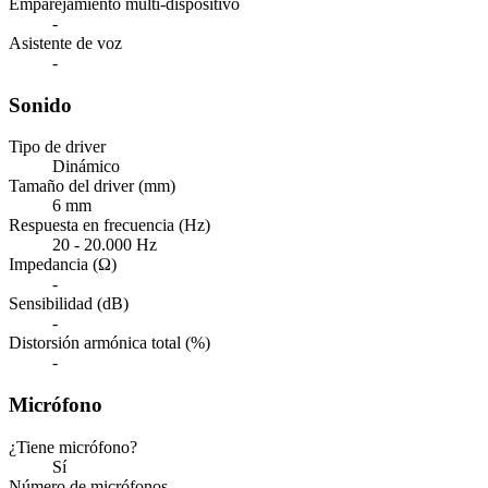
Emparejamiento multi-dispositivo
-
Asistente de voz
-
Sonido
Tipo de driver
Dinámico
Tamaño del driver (mm)
6 mm
Respuesta en frecuencia (Hz)
20 - 20.000 Hz
Impedancia (Ω)
-
Sensibilidad (dB)
-
Distorsión armónica total (%)
-
Micrófono
¿Tiene micrófono?
Sí
Número de micrófonos