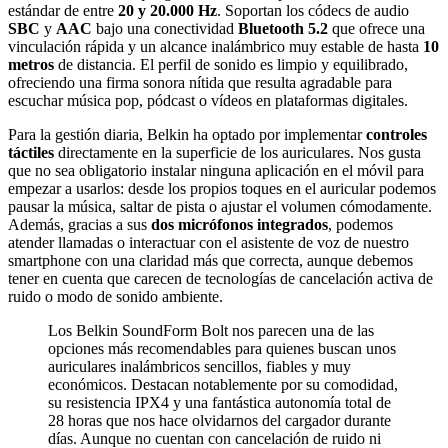
estándar de entre
20 y 20.000 Hz
. Soportan los códecs de audio
SBC
y
AAC
bajo una conectividad
Bluetooth 5.2
que ofrece una
vinculación rápida y un alcance inalámbrico muy estable de hasta
10
metros
de distancia. El perfil de sonido es limpio y equilibrado,
ofreciendo una firma sonora nítida que resulta agradable para
escuchar música pop, pódcast o vídeos en plataformas digitales.
Para la gestión diaria, Belkin ha optado por implementar
controles
táctiles
directamente en la superficie de los auriculares. Nos gusta
que no sea obligatorio instalar ninguna aplicación en el móvil para
empezar a usarlos: desde los propios toques en el auricular podemos
pausar la música, saltar de pista o ajustar el volumen cómodamente.
Además, gracias a sus
dos micrófonos integrados
, podemos
atender llamadas o interactuar con el asistente de voz de nuestro
smartphone con una claridad más que correcta, aunque debemos
tener en cuenta que carecen de tecnologías de cancelación activa de
ruido o modo de sonido ambiente.
Los Belkin SoundForm Bolt nos parecen una de las
opciones más recomendables para quienes buscan unos
auriculares inalámbricos sencillos, fiables y muy
económicos. Destacan notablemente por su comodidad,
su resistencia IPX4 y una fantástica autonomía total de
28 horas que nos hace olvidarnos del cargador durante
días. Aunque no cuentan con cancelación de ruido ni