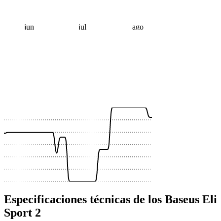
jun
jul
ago
 €
 €
 €
 €
 €
 €
Especificaciones técnicas de los Baseus Eli
Sport 2