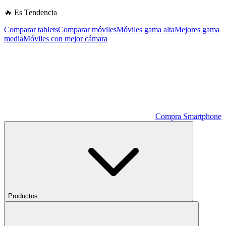
🔥 Es Tendencia
Comparar tablets
Comparar móviles
Móviles gama alta
Mejores gama
media
Móviles con mejor cámara
Compra Smartphone
Productos