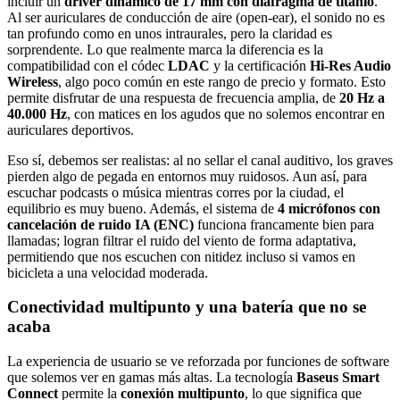
incluir un
driver dinámico de 17 mm con diafragma de titanio
.
Al ser auriculares de conducción de aire (open-ear), el sonido no es
tan profundo como en unos intraurales, pero la claridad es
sorprendente. Lo que realmente marca la diferencia es la
compatibilidad con el códec
LDAC
y la certificación
Hi-Res Audio
Wireless
, algo poco común en este rango de precio y formato. Esto
permite disfrutar de una respuesta de frecuencia amplia, de
20 Hz a
40.000 Hz
, con matices en los agudos que no solemos encontrar en
auriculares deportivos.
Eso sí, debemos ser realistas: al no sellar el canal auditivo, los graves
pierden algo de pegada en entornos muy ruidosos. Aun así, para
escuchar podcasts o música mientras corres por la ciudad, el
equilibrio es muy bueno. Además, el sistema de
4 micrófonos con
cancelación de ruido IA (ENC)
funciona francamente bien para
llamadas; logran filtrar el ruido del viento de forma adaptativa,
permitiendo que nos escuchen con nitidez incluso si vamos en
bicicleta a una velocidad moderada.
Conectividad multipunto y una batería que no se
acaba
La experiencia de usuario se ve reforzada por funciones de software
que solemos ver en gamas más altas. La tecnología
Baseus Smart
Connect
permite la
conexión multipunto
, lo que significa que