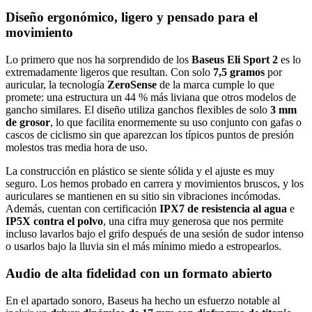
Diseño ergonómico, ligero y pensado para el
movimiento
Lo primero que nos ha sorprendido de los
Baseus Eli Sport 2
es lo
extremadamente ligeros que resultan. Con solo
7,5 gramos
por
auricular, la tecnología
ZeroSense
de la marca cumple lo que
promete: una estructura un 44 % más liviana que otros modelos de
gancho similares. El diseño utiliza ganchos flexibles de solo
3 mm
de grosor
, lo que facilita enormemente su uso conjunto con gafas o
cascos de ciclismo sin que aparezcan los típicos puntos de presión
molestos tras media hora de uso.
La construcción en plástico se siente sólida y el ajuste es muy
seguro. Los hemos probado en carrera y movimientos bruscos, y los
auriculares se mantienen en su sitio sin vibraciones incómodas.
Además, cuentan con certificación
IPX7 de resistencia al agua
e
IP5X contra el polvo
, una cifra muy generosa que nos permite
incluso lavarlos bajo el grifo después de una sesión de sudor intenso
o usarlos bajo la lluvia sin el más mínimo miedo a estropearlos.
Audio de alta fidelidad con un formato abierto
En el apartado sonoro, Baseus ha hecho un esfuerzo notable al