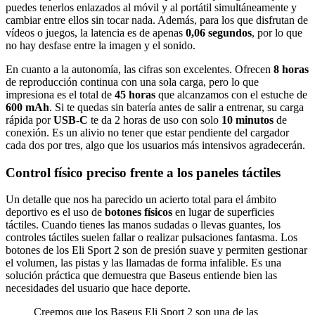
puedes tenerlos enlazados al móvil y al portátil simultáneamente y
cambiar entre ellos sin tocar nada. Además, para los que disfrutan de
vídeos o juegos, la latencia es de apenas
0,06 segundos
, por lo que
no hay desfase entre la imagen y el sonido.
En cuanto a la autonomía, las cifras son excelentes. Ofrecen
8 horas
de reproducción continua con una sola carga, pero lo que
impresiona es el total de
45 horas
que alcanzamos con el estuche de
600 mAh
. Si te quedas sin batería antes de salir a entrenar, su carga
rápida por
USB-C
te da 2 horas de uso con solo
10 minutos
de
conexión. Es un alivio no tener que estar pendiente del cargador
cada dos por tres, algo que los usuarios más intensivos agradecerán.
Control físico preciso frente a los paneles táctiles
Un detalle que nos ha parecido un acierto total para el ámbito
deportivo es el uso de
botones físicos
en lugar de superficies
táctiles. Cuando tienes las manos sudadas o llevas guantes, los
controles táctiles suelen fallar o realizar pulsaciones fantasma. Los
botones de los Eli Sport 2 son de presión suave y permiten gestionar
el volumen, las pistas y las llamadas de forma infalible. Es una
solución práctica que demuestra que Baseus entiende bien las
necesidades del usuario que hace deporte.
Creemos que los Baseus Eli Sport 2 son una de las