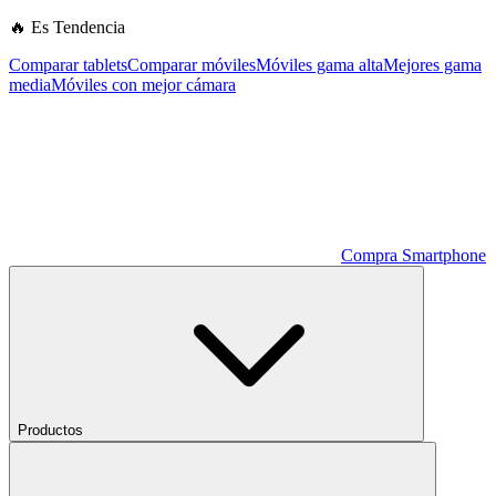
🔥 Es Tendencia
Comparar tablets
Comparar móviles
Móviles gama alta
Mejores gama
media
Móviles con mejor cámara
Compra Smartphone
Productos