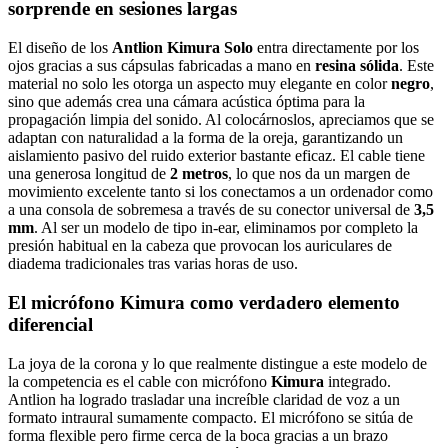
sorprende en sesiones largas
El diseño de los
Antlion Kimura Solo
entra directamente por los
ojos gracias a sus cápsulas fabricadas a mano en
resina sólida
. Este
material no solo les otorga un aspecto muy elegante en color
negro
,
sino que además crea una cámara acústica óptima para la
propagación limpia del sonido. Al colocárnoslos, apreciamos que se
adaptan con naturalidad a la forma de la oreja, garantizando un
aislamiento pasivo del ruido exterior bastante eficaz. El cable tiene
una generosa longitud de
2 metros
, lo que nos da un margen de
movimiento excelente tanto si los conectamos a un ordenador como
a una consola de sobremesa a través de su conector universal de
3,5
mm
. Al ser un modelo de tipo in-ear, eliminamos por completo la
presión habitual en la cabeza que provocan los auriculares de
diadema tradicionales tras varias horas de uso.
El micrófono Kimura como verdadero elemento
diferencial
La joya de la corona y lo que realmente distingue a este modelo de
la competencia es el cable con micrófono
Kimura
integrado.
Antlion ha logrado trasladar una increíble claridad de voz a un
formato intraural sumamente compacto. El micrófono se sitúa de
forma flexible pero firme cerca de la boca gracias a un brazo