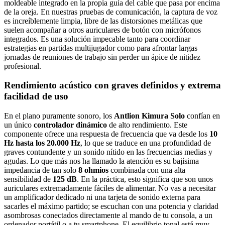
moldeable integrado en la propia guía del cable que pasa por encima
de la oreja. En nuestras pruebas de comunicación, la captura de voz
es increíblemente limpia, libre de las distorsiones metálicas que
suelen acompañar a otros auriculares de botón con micrófonos
integrados. Es una solución impecable tanto para coordinar
estrategias en partidas multijugador como para afrontar largas
jornadas de reuniones de trabajo sin perder un ápice de nitidez
profesional.
Rendimiento acústico con graves definidos y extrema
facilidad de uso
En el plano puramente sonoro, los
Antlion Kimura Solo
confían en
un único
controlador dinámico
de alto rendimiento. Este
componente ofrece una respuesta de frecuencia que va desde los
10
Hz hasta los 20.000 Hz
, lo que se traduce en una profundidad de
graves contundente y un sonido nítido en las frecuencias medias y
agudas. Lo que más nos ha llamado la atención es su bajísima
impedancia de tan solo
8 ohmios
combinada con una alta
sensibilidad de
125 dB
. En la práctica, esto significa que son unos
auriculares extremadamente fáciles de alimentar. No vas a necesitar
un amplificador dedicado ni una tarjeta de sonido externa para
sacarles el máximo partido; se escuchan con una potencia y claridad
asombrosas conectados directamente al mando de tu consola, a un
ordenador portátil o a tu smartphone. El equilibrio tonal está muy