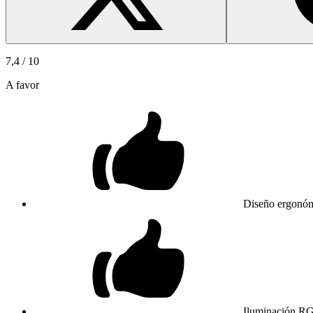
7,4
/ 10
A favor
Diseño ergonómi
Iluminación RG