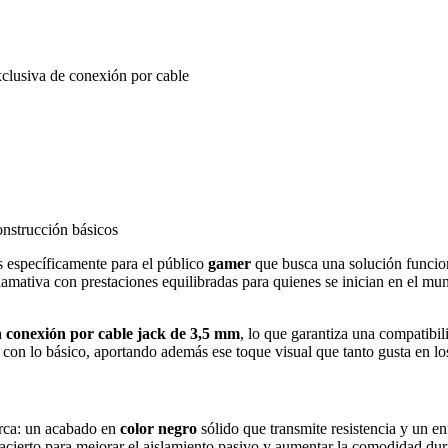
clusiva de conexión por cable
onstrucción básicos
 específicamente para el público
gamer
que busca una solución funcion
lamativa con prestaciones equilibradas para quienes se inician en el mun
a
conexión por cable jack de 3,5 mm
, lo que garantiza una compatibil
on lo básico, aportando además ese toque visual que tanto gusta en los 
marca: un acabado en
color negro
sólido que transmite resistencia y un e
acierto para mejorar el aislamiento pasivo y aumentar la comodidad dur