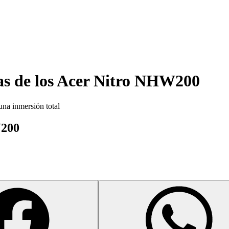
as de los
Acer Nitro NHW200
na inmersión total
W200