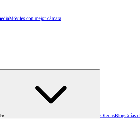
edia
Móviles con mejor cámara
Ofertas
Blog
Guías 
or