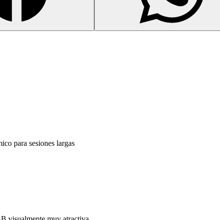
co para sesiones largas
B visualmente muy atractiva