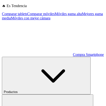
🔥 Es Tendencia
Comparar tablets
Comparar móviles
Móviles gama alta
Mejores gama
media
Móviles con mejor cámara
Compra Smartphone
Productos