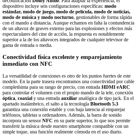
decodificación
Dolby Audio
. Para adaptar la experiencia, el
dispositivo incluye seis configuraciones específicas:
modo
estándar, modo de juego, modo de película, modo de noticias,
modo de música y modo nocturno
, gestionables de forma rápida
con el mando a distancia. Aunque echamos en falta la contundencia
de un altavoz de graves externo para las explosiones y efectos más
espectaculares del cine de acción, la respuesta es notablemente
superior a la de los altavoces integrados de cualquier televisor de
gama de entrada o media.
Conectividad física excelente y emparejamiento
inmediato con NFC
La versatilidad de conexiones es otro de los puntos fuertes de este
modelo. En la parte trasera encontramos una conectividad por cable
completísima para su rango de precio, con entrada
HDMI eARC
para controlar el volumen con el propio mando de la tele, conexión
óptica
,
coaxial
y una entrada
auxiliar
analógica de tipo jack. En el
apartado inalámbrico, el salto a la tecnología
Bluetooth 5.3
garantiza una conexión estable y con baja latencia al emparejar
teléfonos, tabletas u ordenadores. Además, la barra de sonido
incorpora un sensor
NFC
en su parte superior, lo que nos permite
transferir la música desde nuestro smartphone compatible con un
simple toque, una función realmente cómoda en el uso diario.