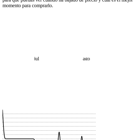
momento para comprarlo.
jul
ago
 €
 €
 €
 €
 €
 €
 €
 €
 €
 €
 €