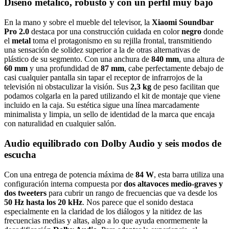
Diseño metálico, robusto y con un perfil muy bajo
En la mano y sobre el mueble del televisor, la
Xiaomi Soundbar
Pro 2.0
destaca por una construcción cuidada en color
negro
donde
el
metal
toma el protagonismo en su rejilla frontal, transmitiendo
una sensación de solidez superior a la de otras alternativas de
plástico de su segmento. Con una anchura de
840 mm
, una altura de
60 mm
y una profundidad de
87 mm
, cabe perfectamente debajo de
casi cualquier pantalla sin tapar el receptor de infrarrojos de la
televisión ni obstaculizar la visión. Sus
2,3 kg
de peso facilitan que
podamos colgarla en la pared utilizando el kit de montaje que viene
incluido en la caja. Su estética sigue una línea marcadamente
minimalista y limpia, un sello de identidad de la marca que encaja
con naturalidad en cualquier salón.
Audio equilibrado con Dolby Audio y seis modos de
escucha
Con una entrega de potencia máxima de
84 W
, esta barra utiliza una
configuración interna compuesta por
dos altavoces medio-graves y
dos tweeters
para cubrir un rango de frecuencias que va desde los
50 Hz hasta los 20 kHz
. Nos parece que el sonido destaca
especialmente en la claridad de los diálogos y la nitidez de las
frecuencias medias y altas, algo a lo que ayuda enormemente la