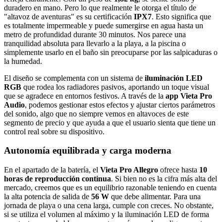
duradero en mano. Pero lo que realmente le otorga el título de
"altavoz de aventuras" es su certificación
IPX7
. Esto significa que
es totalmente impermeable y puede sumergirse en agua hasta un
metro de profundidad durante 30 minutos. Nos parece una
tranquilidad absoluta para llevarlo a la playa, a la piscina o
simplemente usarlo en el baño sin preocuparse por las salpicaduras o
la humedad.
El diseño se complementa con un sistema de
iluminación LED
RGB
que rodea los radiadores pasivos, aportando un toque visual
que se agradece en entornos festivos. A través de la
app Vieta Pro
Audio
, podemos gestionar estos efectos y ajustar ciertos parámetros
del sonido, algo que no siempre vemos en altavoces de este
segmento de precio y que ayuda a que el usuario sienta que tiene un
control real sobre su dispositivo.
Autonomía equilibrada y carga moderna
En el apartado de la batería, el
Vieta Pro Allegro
ofrece hasta
10
horas de reproducción continua
. Si bien no es la cifra más alta del
mercado, creemos que es un equilibrio razonable teniendo en cuenta
la alta potencia de salida de
56 W
que debe alimentar. Para una
jornada de playa o una cena larga, cumple con creces. No obstante,
si se utiliza el volumen al máximo y la iluminación LED de forma