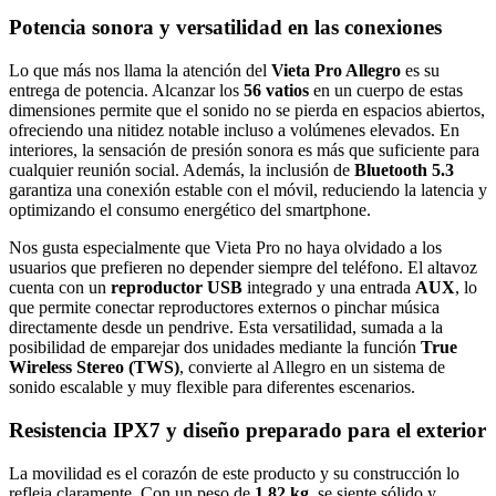
Potencia sonora y versatilidad en las conexiones
Lo que más nos llama la atención del
Vieta Pro Allegro
es su
entrega de potencia. Alcanzar los
56 vatios
en un cuerpo de estas
dimensiones permite que el sonido no se pierda en espacios abiertos,
ofreciendo una nitidez notable incluso a volúmenes elevados. En
interiores, la sensación de presión sonora es más que suficiente para
cualquier reunión social. Además, la inclusión de
Bluetooth 5.3
garantiza una conexión estable con el móvil, reduciendo la latencia y
optimizando el consumo energético del smartphone.
Nos gusta especialmente que Vieta Pro no haya olvidado a los
usuarios que prefieren no depender siempre del teléfono. El altavoz
cuenta con un
reproductor USB
integrado y una entrada
AUX
, lo
que permite conectar reproductores externos o pinchar música
directamente desde un pendrive. Esta versatilidad, sumada a la
posibilidad de emparejar dos unidades mediante la función
True
Wireless Stereo (TWS)
, convierte al Allegro en un sistema de
sonido escalable y muy flexible para diferentes escenarios.
Resistencia IPX7 y diseño preparado para el exterior
La movilidad es el corazón de este producto y su construcción lo
refleja claramente. Con un peso de
1,82 kg
, se siente sólido y