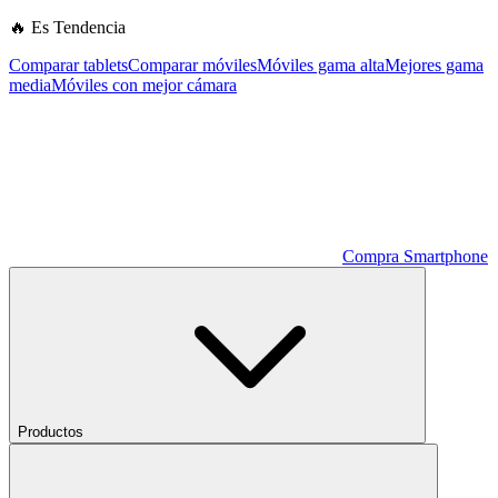
🔥 Es Tendencia
Comparar tablets
Comparar móviles
Móviles gama alta
Mejores gama
media
Móviles con mejor cámara
Compra Smartphone
Productos