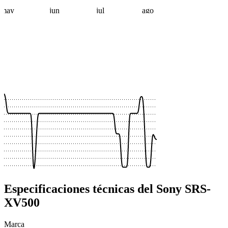
may
jun
jul
ago
 €
 €
 €
 €
 €
 €
 €
 €
 €
 €
Especificaciones técnicas del Sony SRS-
XV500
Marca