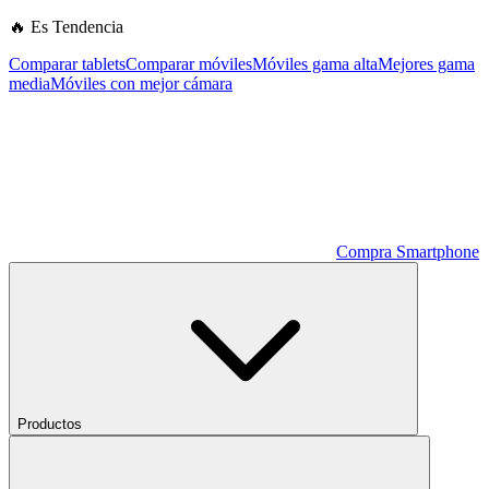
🔥 Es Tendencia
Comparar tablets
Comparar móviles
Móviles gama alta
Mejores gama
media
Móviles con mejor cámara
Compra Smartphone
Productos