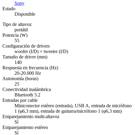
Sony
Estado
Disponible
Tipo de altavoz
portátil
Potencia (W)
55
Configuración de drivers
woofer (I/D) + tweeter (I/D)
Tamaño de driver (mm)
140
Respuesta en frecuencia (Hz)
20-20.000 Hz
Autonomía (horas)
25
Conectividad inalámbrica
Bluetooth 5.2
Entradas por cable
Miniconector estéreo (entrada), USB A, entrada de micrófono
1 (φ6,3 mm), entrada de guitarra/micrófono 1 (φ6,3 mm)
Emparejamiento multi-altavoz
Sí
Emparejamiento estéreo
Sí