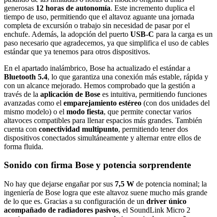
generosas
12 horas de autonomía
. Este incremento duplica el
tiempo de uso, permitiendo que el altavoz aguante una jornada
completa de excursión o trabajo sin necesidad de pasar por el
enchufe. Además, la adopción del puerto
USB-C
para la carga es un
paso necesario que agradecemos, ya que simplifica el uso de cables
estándar que ya tenemos para otros dispositivos.
En el apartado inalámbrico, Bose ha actualizado el estándar a
Bluetooth 5.4
, lo que garantiza una conexión más estable, rápida y
con un alcance mejorado. Hemos comprobado que la gestión a
través de la
aplicación de Bose
es intuitiva, permitiendo funciones
avanzadas como el
emparejamiento estéreo
(con dos unidades del
mismo modelo) o el
modo fiesta
, que permite conectar varios
altavoces compatibles para llenar espacios más grandes. También
cuenta con
conectividad multipunto
, permitiendo tener dos
dispositivos conectados simultáneamente y alternar entre ellos de
forma fluida.
Sonido con firma Bose y potencia sorprendente
No hay que dejarse engañar por sus
7,5 W
de potencia nominal; la
ingeniería de Bose logra que este altavoz suene mucho más grande
de lo que es. Gracias a su configuración de un
driver único
acompañado de radiadores pasivos
, el SoundLink Micro 2