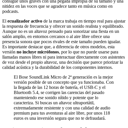
consigue unos graves con una pegada impropia de su tamaño y una
nitidez en las voces que se agradece tanto en música como en
podcasts.
El
ecualizador activo
de la marca trabaja en tiempo real para ajustar
la respuesta de frecuencia y ofrecer un sonido realista y equilibrado.
Aunque no es un altavoz pensado para sonorizar una fiesta en un
salón amplio, en entornos cercanos o al aire libre ofrece una
presencia sonora que pocos rivales de este tamaño pueden igualar.
Es importante destacar que, a diferencia de otros modelos, esta
versión
no incluye micrófonos
, por lo que no puede usarse para
llamadas manos libres ni para interactuar directamente con asistentes
de voz desde el propio altavoz, una decisión que parece priorizar la
calidad acústica y la durabilidad de los componentes internos.
El Bose SoundLink Micro de 2ª generación es la mejor
versión posible de un concepto que ya funcionaba. Con
la llegada de las 12 horas de batería, el USB-C y el
Bluetooth 5.4, se corrigen las carencias del pasado
manteniendo ese sonido nítido y potente que lo
caracteriza. Si buscas un altavoz ultraportátil,
extremadamente resistente y con una calidad de audio
premium para tus aventuras al aire libre, por unos 118
euros es una inversión segura que no te defraudará.