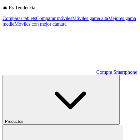
🔥 Es Tendencia
Comparar tablets
Comparar móviles
Móviles gama alta
Mejores gama
media
Móviles con mejor cámara
Compra Smartphone
Productos