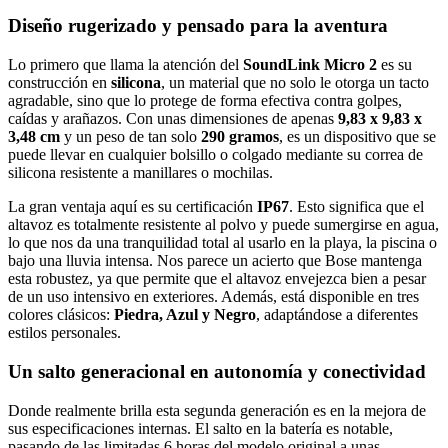
Diseño rugerizado y pensado para la aventura
Lo primero que llama la atención del
SoundLink Micro 2
es su
construcción en
silicona
, un material que no solo le otorga un tacto
agradable, sino que lo protege de forma efectiva contra golpes,
caídas y arañazos. Con unas dimensiones de apenas
9,83 x 9,83 x
3,48 cm
y un peso de tan solo
290 gramos
, es un dispositivo que se
puede llevar en cualquier bolsillo o colgado mediante su correa de
silicona resistente a manillares o mochilas.
La gran ventaja aquí es su certificación
IP67
. Esto significa que el
altavoz es totalmente resistente al polvo y puede sumergirse en agua,
lo que nos da una tranquilidad total al usarlo en la playa, la piscina o
bajo una lluvia intensa. Nos parece un acierto que Bose mantenga
esta robustez, ya que permite que el altavoz envejezca bien a pesar
de un uso intensivo en exteriores. Además, está disponible en tres
colores clásicos:
Piedra, Azul y Negro
, adaptándose a diferentes
estilos personales.
Un salto generacional en autonomía y conectividad
Donde realmente brilla esta segunda generación es en la mejora de
sus especificaciones internas. El salto en la batería es notable,
pasando de las limitadas 6 horas del modelo original a unas